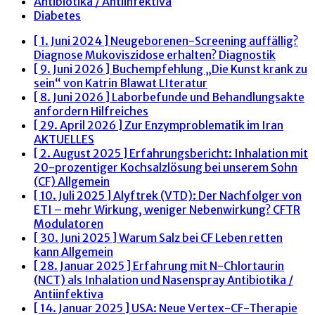
Antibiotika / Antiinfektiva
Diabetes
[ 1. Juni 2024 ]
Neugeborenen-Screening auffällig?
Diagnose Mukoviszidose erhalten?
Diagnostik
[ 9. Juni 2026 ]
Buchempfehlung „Die Kunst krank zu
sein“ von Katrin Blawat
LIteratur
[ 8. Juni 2026 ]
Laborbefunde und Behandlungsakte
anfordern
Hilfreiches
[ 29. April 2026 ]
Zur Enzymproblematik im Iran
AKTUELLES
[ 2. August 2025 ]
Erfahrungsbericht: Inhalation mit
20-prozentiger Kochsalzlösung bei unserem Sohn
(CF)
Allgemein
[ 10. Juli 2025 ]
Alyftrek (VTD): Der Nachfolger von
ETI – mehr Wirkung, weniger Nebenwirkung?
CFTR
Modulatoren
[ 30. Juni 2025 ]
Warum Salz bei CF Leben retten
kann
Allgemein
[ 28. Januar 2025 ]
Erfahrung mit N-Chlortaurin
(NCT) als Inhalation und Nasenspray
Antibiotika /
Antiinfektiva
[ 14. Januar 2025 ]
USA: Neue Vertex-CF-Therapie