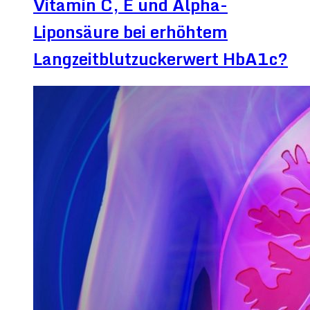
Vitamin C, E und Alpha-
Liponsäure bei erhöhtem
Langzeitblutzuckerwert HbA1c?