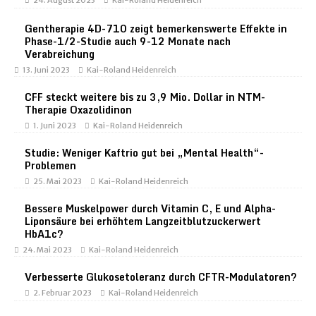
24. August 2023
Kai-Roland Heidenreich
Gentherapie 4D-710 zeigt bemerkenswerte Effekte in
Phase-1/2-Studie auch 9-12 Monate nach
Verabreichung
13. Juni 2023
Kai-Roland Heidenreich
CFF steckt weitere bis zu 3,9 Mio. Dollar in NTM-
Therapie Oxazolidinon
1. Juni 2023
Kai-Roland Heidenreich
Studie: Weniger Kaftrio gut bei „Mental Health“-
Problemen
25. Mai 2023
Kai-Roland Heidenreich
Bessere Muskelpower durch Vitamin C, E und Alpha-
Liponsäure bei erhöhtem Langzeitblutzuckerwert
HbA1c?
24. Mai 2023
Kai-Roland Heidenreich
Verbesserte Glukosetoleranz durch CFTR-Modulatoren?
2. Februar 2023
Kai-Roland Heidenreich