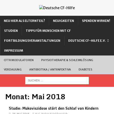
NEU HIER ALS ELTERNTEIL?
NEUIGKEITEN
SPENDEN WIRKEN!
STUDIEN
TIPPS FÜR MENSCHEN MIT CF
FORTBILDUNGSVERANSTALTUNGEN
DEUTSCHE CF-HILFE E.V.
IMPRESSUM
CFTR MODULATOREN
PHYSIOTHERAPIE & SCHLEIMLÖSUNG
VERDAUUNG
ANTIBIOTIKA / ANTIINFEKTIVA
DIABETES
Monat:
Mai 2018
Studie: Mukoviszidose stört den Schlaf von Kindern