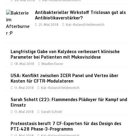
28. Mai 2018
Kai-Roland Heidenreich
Antibakterieller Wirkstoff Triclosan gut als
Antibiotikaverstärker?
21. Mai 2018
Kai-Roland Heidenreich
Langfristige Gabe von Kalydeco verbessert klinische
Parameter bei Patienten mit Mukoviszidose
18. Mai 2018
Madlen Exner
USA: Konflikt zwischen ICER Panel und Vertex über
Kosten für CFTR-Modulatoren
11. Mai 2018
Kai-Roland Heidenreich
Sarah Schott (22): Flammendes Plädoyer für Kampf und
Einsatz
11. Mai 2018
Sarah Schott
Proteostasis beruft 7 CF-Experten für das Design des
PTI-428 Phase-3-Programms
11. Mai 2018
Kai-Roland Heidenreich