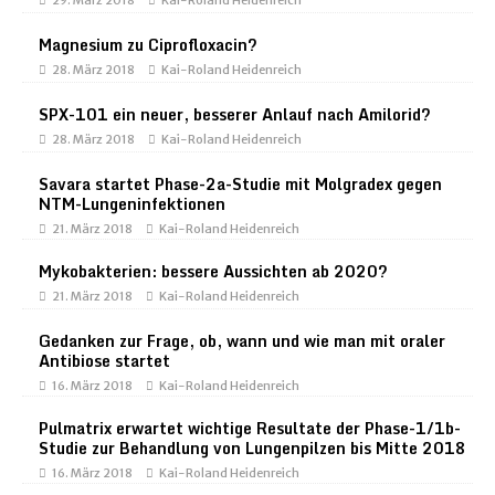
29. März 2018
Kai-Roland Heidenreich
Magnesium zu Ciprofloxacin?
28. März 2018
Kai-Roland Heidenreich
SPX-101 ein neuer, besserer Anlauf nach Amilorid?
28. März 2018
Kai-Roland Heidenreich
Savara startet Phase-2a-Studie mit Molgradex gegen
NTM-Lungeninfektionen
21. März 2018
Kai-Roland Heidenreich
Mykobakterien: bessere Aussichten ab 2020?
21. März 2018
Kai-Roland Heidenreich
Gedanken zur Frage, ob, wann und wie man mit oraler
Antibiose startet
16. März 2018
Kai-Roland Heidenreich
Pulmatrix erwartet wichtige Resultate der Phase-1/1b-
Studie zur Behandlung von Lungenpilzen bis Mitte 2018
16. März 2018
Kai-Roland Heidenreich