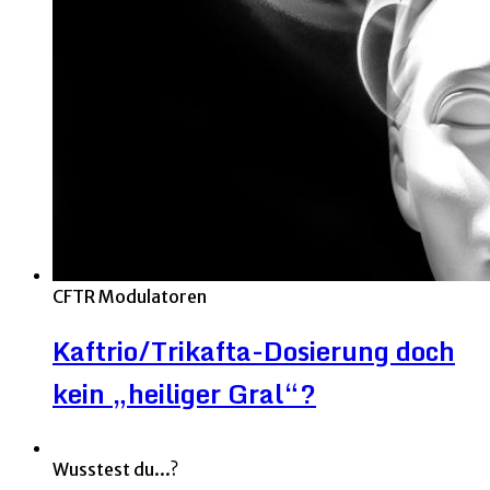
CFTR Modulatoren
Kaftrio/Trikafta-Dosierung doch
kein „heiliger Gral“?
Wusstest du...?