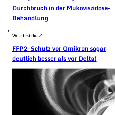
Durchbruch in der Mukoviszidose-
Behandlung
Wusstest du...?
FFP2-Schutz vor Omikron sogar
deutlich besser als vor Delta!