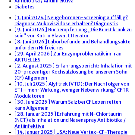
Antibiotika / Antiinfektiva
Diabetes
[ 1. Juni 2024 ]
Neugeborenen-Screening auffällig?
Diagnose Mukoviszidose erhalten?
Diagnostik
[ 9. Juni 2026 ]
Buchempfehlung „Die Kunst krank zu
sein“ von Katrin Blawat
LIteratur
[ 8. Juni 2026 ]
Laborbefunde und Behandlungsakte
anfordern
Hilfreiches
[ 29. April 2026 ]
Zur Enzymproblematik im Iran
AKTUELLES
[ 2. August 2025 ]
Erfahrungsbericht: Inhalation mit
20-prozentiger Kochsalzlösung bei unserem Sohn
(CF)
Allgemein
[ 10. Juli 2025 ]
Alyftrek (VTD): Der Nachfolger von
ETI – mehr Wirkung, weniger Nebenwirkung?
CFTR
Modulatoren
[ 30. Juni 2025 ]
Warum Salz bei CF Leben retten
kann
Allgemein
[ 28. Januar 2025 ]
Erfahrung mit N-Chlortaurin
(NCT) als Inhalation und Nasenspray
Antibiotika /
Antiinfektiva
[ 14. Januar 2025 ]
USA: Neue Vertex-CF-Therapie