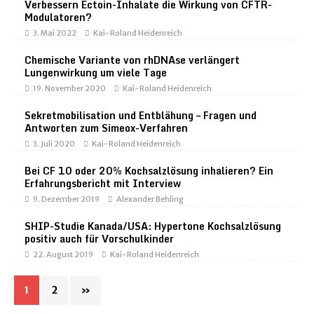
Verbessern Ectoin-Inhalate die Wirkung von CFTR-
Modulatoren?
3. Mai 2022
Kai-Roland Heidenreich
Chemische Variante von rhDNAse verlängert
Lungenwirkung um viele Tage
19. November 2020
Kai-Roland Heidenreich
Sekretmobilisation und Entblähung – Fragen und
Antworten zum Simeox-Verfahren
3. Juli 2020
Kai-Roland Heidenreich
Bei CF 10 oder 20% Kochsalzlösung inhalieren? Ein
Erfahrungsbericht mit Interview
9. Dezember 2019
Alexander Behling
SHIP-Studie Kanada/USA: Hypertone Kochsalzlösung
positiv auch für Vorschulkinder
22. August 2019
Kai-Roland Heidenreich
1
2
»