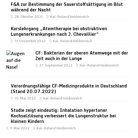
F&A zur Bestimmung der Sauerstoffsättigung im Blut
während der Nacht
28. Oktober 2023
Kai-Roland Heidenreich
Kurslehrgang „Atemtherapie bei obstruktiven
Lungenerkrankungen nach J. Chevaillier“
13. Dezember 2022
Kai-Roland Heidenreich
CF: Bakterien der oberen Atemwege mit der
Zeit auch in der Lunge
27. September 2022
Kai-Roland Heidenreich
Verordnungsfähige CF-Medizinprodukte in Deutschland
(Stand 20.07.2022)
10. Mai 2022
Kai-Roland Heidenreich
Studie zeigt eindeutig: Inhalation hypertoner
Kochsalzlösung verbessert die Lungenstruktur bei
kleinen Kindern
9. Mai 2022
Kai-Roland Heidenreich