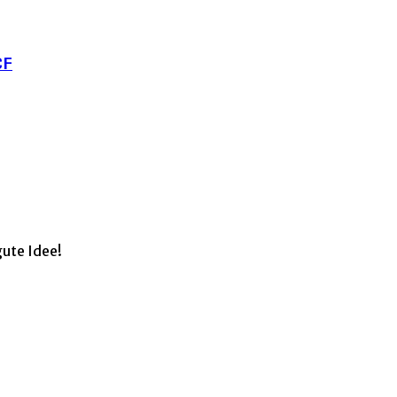
CF
ute Idee!