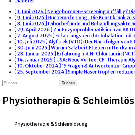
Diabetes
[ 1. Juni 2024 ]
Neugeborenen-Screening auffällig? Di
[ 9. Juni 2026 ]
Buchempfehlung „Die Kunst krank zu s
[ 8. Juni 2026 ]
Laborbefunde und Behandlungsakte 
[ 29. April 2026 ]
Zur Enzymproblematik im Iran
AKTU
[ 2. August 2025 ]
Erfahrungsbericht: Inhalation mit
[ 10. Juli 2025 ]
Alyftrek (VTD): Der Nachfolger von 
[ 30. Juni 2025 ]
Warum Salz bei CF Leben retten kann
[ 28. Januar 2025 ]
Erfahrung mit N-Chlortaurin (NCT)
[ 14. Januar 2025 ]
USA: Neue Vertex-CF-Therapie Al
[ 10. Oktober 2024 ]
15 Fragen & Antworten zur Grip
[ 25. September 2024 ]
Simple Nasentropfen reduzie
Suchen
nach:
Physiotherapie & Schleimlö
Physiotherapie & Schleimlösung