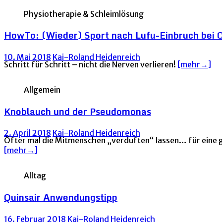
Physiotherapie & Schleimlösung
HowTo: (Wieder) Sport nach Lufu-Einbruch bei 
10. Mai 2018
Kai-Roland Heidenreich
Schritt für Schritt – nicht die Nerven verlieren!
[mehr→]
Allgemein
Knoblauch und der Pseudomonas
2. April 2018
Kai-Roland Heidenreich
Öfter mal die Mitmenschen „verduften“ lassen… für eine g
[mehr→]
Alltag
Quinsair Anwendungstipp
16. Februar 2018
Kai-Roland Heidenreich