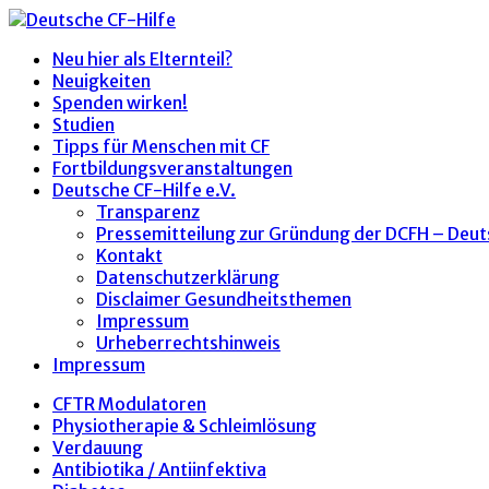
Neu hier als Elternteil?
Neuigkeiten
Spenden wirken!
Studien
Tipps für Menschen mit CF
Fortbildungsveranstaltungen
Deutsche CF-Hilfe e.V.
Transparenz
Pressemitteilung zur Gründung der DCFH – Deut
Kontakt
Datenschutzerklärung
Disclaimer Gesundheitsthemen
Impressum
Urheberrechtshinweis
Impressum
CFTR Modulatoren
Physiotherapie & Schleimlösung
Verdauung
Antibiotika / Antiinfektiva