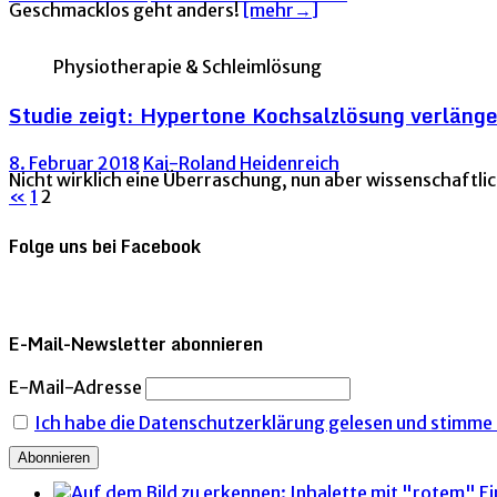
Geschmacklos geht anders!
[mehr→]
Physiotherapie & Schleimlösung
Studie zeigt: Hypertone Kochsalzlösung verläng
8. Februar 2018
Kai-Roland Heidenreich
Nicht wirklich eine Überraschung, nun aber wissenschaftlic
Seitennummerierung
«
1
2
der
Folge uns bei Facebook
Beiträge
E-Mail-Newsletter abonnieren
E-Mail-Adresse
Ich habe die Datenschutzerklärung gelesen und stimme i