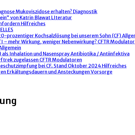
agnose Mukoviszidose erhalten?
Diagnostik
ein“ von Katrin Blawat
LIteratur
anfordern
Hilfreiches
ELLES
 20-prozentiger Kochsalzlösung bei unserem Sohn (CF)
Allge
ETI – mehr Wirkung, weniger Nebenwirkung?
CFTR Modulator
Allgemein
 als Inhalation und Nasenspray
Antibiotika / Antiinfektiva
yftrek zugelassen
CFTR Modulatoren
peschutzimpfung bei CF. Stand Oktober 2024
Hilfreiches
ren Erkältungsdauern und Ansteckungen
Vorsorge
sung