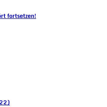
t fortsetzen!
022)