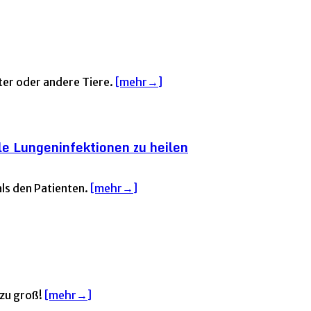
er oder andere Tiere.
[mehr→]
le Lungeninfektionen zu heilen
als den Patienten.
[mehr→]
 zu groß!
[mehr→]