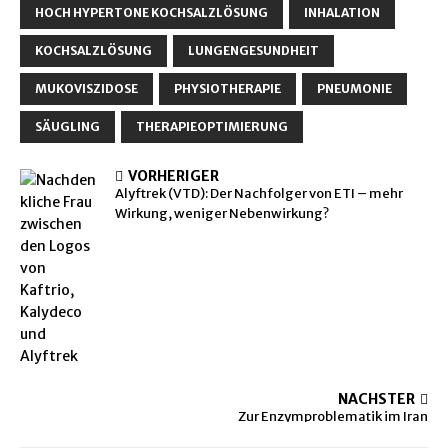
HOCH HYPERTONE KOCHSALZLÖSUNG
INHALATION
KOCHSALZLÖSUNG
LUNGENGESUNDHEIT
MUKOVISZIDOSE
PHYSIOTHERAPIE
PNEUMONIE
SÄUGLING
THERAPIEOPTIMIERUNG
VORHERIGER
Alyftrek (VTD): Der Nachfolger von ETI – mehr
Wirkung, weniger Nebenwirkung?
NÄCHSTER
Zur Enzymproblematik im Iran