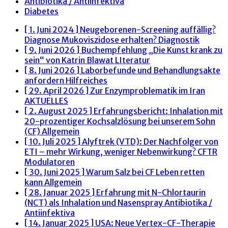
Antibiotika / Antiinfektiva
Diabetes
[ 1. Juni 2024 ]
Neugeborenen-Screening auffällig?
Diagnose Mukoviszidose erhalten?
Diagnostik
[ 9. Juni 2026 ]
Buchempfehlung „Die Kunst krank zu
sein“ von Katrin Blawat
LIteratur
[ 8. Juni 2026 ]
Laborbefunde und Behandlungsakte
anfordern
Hilfreiches
[ 29. April 2026 ]
Zur Enzymproblematik im Iran
AKTUELLES
[ 2. August 2025 ]
Erfahrungsbericht: Inhalation mit
20-prozentiger Kochsalzlösung bei unserem Sohn
(CF)
Allgemein
[ 10. Juli 2025 ]
Alyftrek (VTD): Der Nachfolger von
ETI – mehr Wirkung, weniger Nebenwirkung?
CFTR
Modulatoren
[ 30. Juni 2025 ]
Warum Salz bei CF Leben retten
kann
Allgemein
[ 28. Januar 2025 ]
Erfahrung mit N-Chlortaurin
(NCT) als Inhalation und Nasenspray
Antibiotika /
Antiinfektiva
[ 14. Januar 2025 ]
USA: Neue Vertex-CF-Therapie