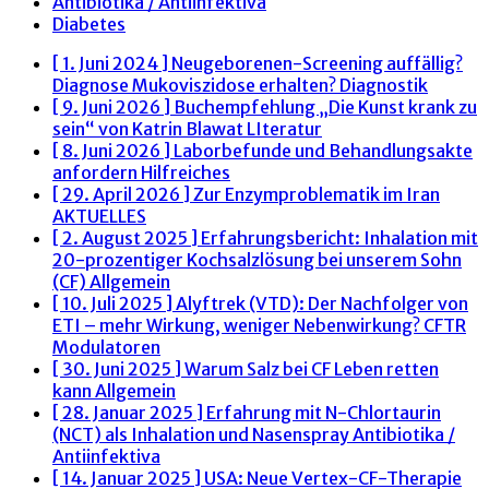
Antibiotika / Antiinfektiva
Diabetes
[ 1. Juni 2024 ]
Neugeborenen-Screening auffällig?
Diagnose Mukoviszidose erhalten?
Diagnostik
[ 9. Juni 2026 ]
Buchempfehlung „Die Kunst krank zu
sein“ von Katrin Blawat
LIteratur
[ 8. Juni 2026 ]
Laborbefunde und Behandlungsakte
anfordern
Hilfreiches
[ 29. April 2026 ]
Zur Enzymproblematik im Iran
AKTUELLES
[ 2. August 2025 ]
Erfahrungsbericht: Inhalation mit
20-prozentiger Kochsalzlösung bei unserem Sohn
(CF)
Allgemein
[ 10. Juli 2025 ]
Alyftrek (VTD): Der Nachfolger von
ETI – mehr Wirkung, weniger Nebenwirkung?
CFTR
Modulatoren
[ 30. Juni 2025 ]
Warum Salz bei CF Leben retten
kann
Allgemein
[ 28. Januar 2025 ]
Erfahrung mit N-Chlortaurin
(NCT) als Inhalation und Nasenspray
Antibiotika /
Antiinfektiva
[ 14. Januar 2025 ]
USA: Neue Vertex-CF-Therapie