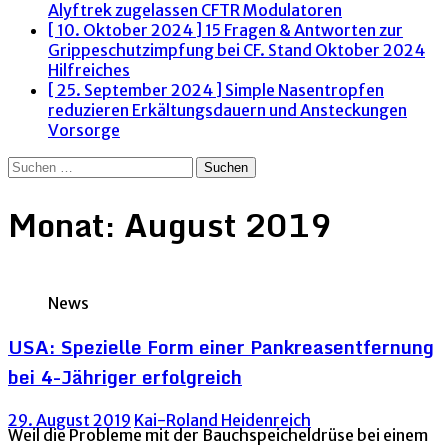
Alyftrek zugelassen
CFTR Modulatoren
[ 10. Oktober 2024 ]
15 Fragen & Antworten zur
Grippeschutzimpfung bei CF. Stand Oktober 2024
Hilfreiches
[ 25. September 2024 ]
Simple Nasentropfen
reduzieren Erkältungsdauern und Ansteckungen
Vorsorge
Suchen
nach:
Monat:
August 2019
News
USA: Spezielle Form einer Pankreasentfernung
bei 4-Jähriger erfolgreich
29. August 2019
Kai-Roland Heidenreich
Weil die Probleme mit der Bauchspeicheldrüse bei einem