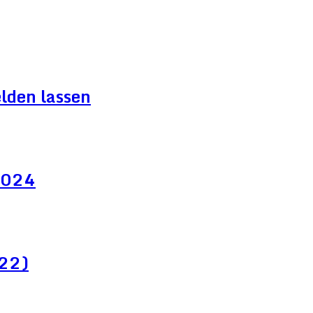
lden lassen
 2024
022)