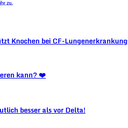
hr zu.
ützt Knochen bei CF-Lungenerkrankun
ieren kann? ❤️
lich besser als vor Delta!