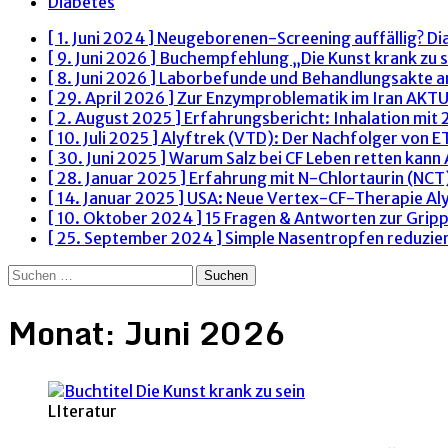
Diabetes
[ 1. Juni 2024 ]
Neugeborenen-Screening auffällig? Di
[ 9. Juni 2026 ]
Buchempfehlung „Die Kunst krank zu s
[ 8. Juni 2026 ]
Laborbefunde und Behandlungsakte 
[ 29. April 2026 ]
Zur Enzymproblematik im Iran
AKTU
[ 2. August 2025 ]
Erfahrungsbericht: Inhalation mit
[ 10. Juli 2025 ]
Alyftrek (VTD): Der Nachfolger von 
[ 30. Juni 2025 ]
Warum Salz bei CF Leben retten kann
[ 28. Januar 2025 ]
Erfahrung mit N-Chlortaurin (NCT)
[ 14. Januar 2025 ]
USA: Neue Vertex-CF-Therapie Al
[ 10. Oktober 2024 ]
15 Fragen & Antworten zur Grip
[ 25. September 2024 ]
Simple Nasentropfen reduzie
Suchen
nach:
Monat:
Juni 2026
LIteratur