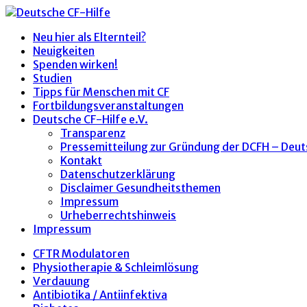
Neu hier als Elternteil?
Neuigkeiten
Spenden wirken!
Studien
Tipps für Menschen mit CF
Fortbildungsveranstaltungen
Deutsche CF-Hilfe e.V.
Transparenz
Pressemitteilung zur Gründung der DCFH – Deut
Kontakt
Datenschutzerklärung
Disclaimer Gesundheitsthemen
Impressum
Urheberrechtshinweis
Impressum
CFTR Modulatoren
Physiotherapie & Schleimlösung
Verdauung
Antibiotika / Antiinfektiva