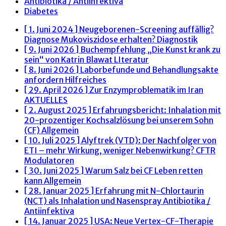
Antibiotika / Antiinfektiva
Diabetes
[ 1. Juni 2024 ]
Neugeborenen-Screening auffällig?
Diagnose Mukoviszidose erhalten?
Diagnostik
[ 9. Juni 2026 ]
Buchempfehlung „Die Kunst krank zu
sein“ von Katrin Blawat
LIteratur
[ 8. Juni 2026 ]
Laborbefunde und Behandlungsakte
anfordern
Hilfreiches
[ 29. April 2026 ]
Zur Enzymproblematik im Iran
AKTUELLES
[ 2. August 2025 ]
Erfahrungsbericht: Inhalation mit
20-prozentiger Kochsalzlösung bei unserem Sohn
(CF)
Allgemein
[ 10. Juli 2025 ]
Alyftrek (VTD): Der Nachfolger von
ETI – mehr Wirkung, weniger Nebenwirkung?
CFTR
Modulatoren
[ 30. Juni 2025 ]
Warum Salz bei CF Leben retten
kann
Allgemein
[ 28. Januar 2025 ]
Erfahrung mit N-Chlortaurin
(NCT) als Inhalation und Nasenspray
Antibiotika /
Antiinfektiva
[ 14. Januar 2025 ]
USA: Neue Vertex-CF-Therapie