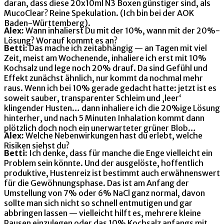
daran, dass diese 20x10ml N3 Boxen günstiger sind, als
MucoClear? Reine Spekulation. (Ich bin bei der AOK
Baden-Württemberg).
Alex:
Wann inhalierst Du mit der 10%, wann mit der 20%-
Lösung? Worauf kommt es an?
Betti:
Das mache ich zeitabhängig — an Tagen mit viel
Zeit, meist am Wochenende, inhaliere ich erst mit 10%
Kochsalz und lege noch 20% drauf. Da sind Gefühl und
Effekt zunächst ähnlich, nur kommt da nochmal mehr
raus. Wenn ich bei 10% gerade gedacht hatte: jetzt ist es
soweit sauber, transparenter Schleim und ‚leer‘
klingender Husten… dann inhaliere ich die 20%ige Lösung
hinterher, und nach 5 Minuten Inhalation kommt dann
plötzlich doch noch ein unerwarteter grüner Blob…
Alex:
Welche Nebenwirkungen hast du erlebt, welche
Risiken siehst du?
Betti:
Ich denke, dass für manche die Enge vielleicht ein
Problem sein könnte. Und der ausgelöste, hoffentlich
produktive, Hustenreiz ist bestimmt auch erwähnenswert
für die Gewöhnungsphase. Das ist am Anfang der
Umstellung von 7% oder 6% NaCl ganz normal, davon
sollte man sich nicht so schnell entmutigen und gar
abbringen lassen — vielleicht hilft es, mehrere kleine
Pausen einzulegen oder das 10% Kochsalz anfangs mit