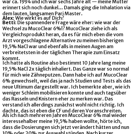
war ca. 1994 und ich war sechs Jahre alt — meine Mutter
erinnert sich noch dunkel… Damals ging die Inhalation via
dem lauten, langsamen Pari Master.
Alex:
Wie wirkt es auf Dich?
Betti:
Die spannendere Frage wäre eher: wie war der
Wechsel zu MucoClear 6%!? MucoClear ziehe ich als
Vergleichsprodukt heran, da es für mich eben die vom
Arzt vorgeschlagene Alternative zu meinen bisherigen
19,5% NaCl war und ebenfalls in meinen Augen am
verbreitetsten in der täglichen Therapie zum Einsatz
kommt.
Ich hatte als Routine also bestimmt 10 Jahre lang meine
19,5% NaCl 2x täglich inhaliert. Das Ganze war so normal
für mich wie Zähneputzen. Dann habe ich auf MucoClear
6% gewechselt, weil das ja nach Studien und Tests als das
neue Ultimum dargestellt war. Ich bemerkte aber, wie ich
weniger Schleim mobilisieren konnte und auch tagsüber
das Rasseln und Knistern eher zu merken war. Das
verstand ich allerdings zunächst wohl nicht richtig. Ich
dachte, das ist eben die CF und deren Voranschreiten.
Als ich nach mehreren Jahren MucoClear 6% mal wieder
interessehalber meine 19,5% haben wollte, hörte ich,
dass die Dosierungen sich jetzt verändert hätten und nun
10% oder 20% zur Auswahl stünden. Nach kurzer