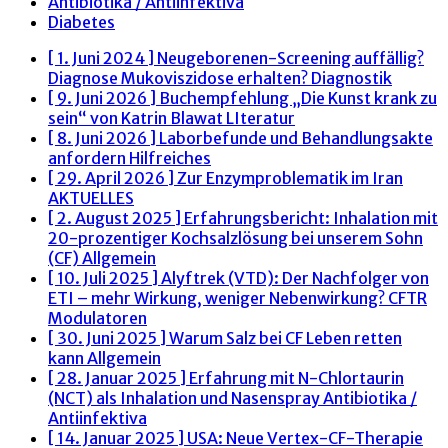
Antibiotika / Antiinfektiva
Diabetes
[ 1. Juni 2024 ]
Neugeborenen-Screening auffällig?
Diagnose Mukoviszidose erhalten?
Diagnostik
[ 9. Juni 2026 ]
Buchempfehlung „Die Kunst krank zu
sein“ von Katrin Blawat
LIteratur
[ 8. Juni 2026 ]
Laborbefunde und Behandlungsakte
anfordern
Hilfreiches
[ 29. April 2026 ]
Zur Enzymproblematik im Iran
AKTUELLES
[ 2. August 2025 ]
Erfahrungsbericht: Inhalation mit
20-prozentiger Kochsalzlösung bei unserem Sohn
(CF)
Allgemein
[ 10. Juli 2025 ]
Alyftrek (VTD): Der Nachfolger von
ETI – mehr Wirkung, weniger Nebenwirkung?
CFTR
Modulatoren
[ 30. Juni 2025 ]
Warum Salz bei CF Leben retten
kann
Allgemein
[ 28. Januar 2025 ]
Erfahrung mit N-Chlortaurin
(NCT) als Inhalation und Nasenspray
Antibiotika /
Antiinfektiva
[ 14. Januar 2025 ]
USA: Neue Vertex-CF-Therapie