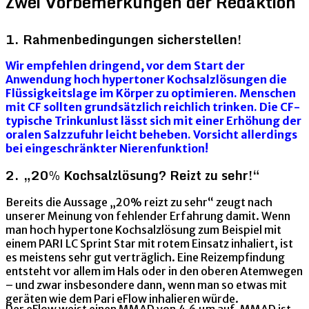
Zwei Vorbemerkungen der Redaktion
1. Rahmenbedingungen sicherstellen!
Wir empfehlen dringend, vor dem Start der
Anwendung hoch hypertoner Kochsalzlösungen die
Flüssigkeitslage im Körper zu optimieren. Menschen
mit CF sollten grundsätzlich reichlich trinken. Die CF-
typische Trinkunlust lässt sich mit einer Erhöhung der
oralen Salzzufuhr leicht beheben. Vorsicht allerdings
bei eingeschränkter Nierenfunktion!
2. „20% Kochsalzlösung? Reizt zu sehr!“
Bereits die Aussage „20% reizt zu sehr“ zeugt nach
unserer Meinung von fehlender Erfahrung damit. Wenn
man hoch hypertone Kochsalzlösung zum Beispiel mit
einem PARI LC Sprint Star mit rotem Einsatz inhaliert, ist
es meistens sehr gut verträglich. Eine Reizempfindung
entsteht vor allem im Hals oder in den oberen Atemwegen
– und zwar insbesondere dann, wenn man so etwas mit
geräten wie dem Pari eFlow inhalieren würde.
Der eFlow weist einen MMAD von 4,6 µm auf. MMAD ist