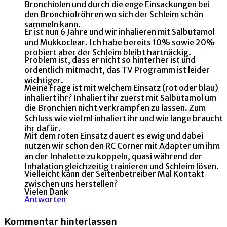
Bronchiolen und durch die enge Einsackungen bei
den Bronchiolröhren wo sich der Schleim schön
sammeln kann.
Er ist nun 6 Jahre und wir inhalieren mit Salbutamol
und Mukkoclear. Ich habe bereits 10% sowie 20%
probiert aber der Schleim bleibt hartnäckig.
Problem ist, dass er nicht so hinterher ist und
ordentlich mitmacht, das TV Programm ist leider
wichtiger.
Meine Frage ist mit welchem Einsatz (rot oder blau)
inhaliert ihr? Inhaliert ihr zuerst mit Salbutamol um
die Bronchien nicht verkrampfen zu lassen. Zum
Schluss wie viel ml inhaliert ihr und wie lange braucht
ihr dafür.
Mit dem roten Einsatz dauert es ewig und dabei
nutzen wir schon den RC Corner mit Adapter um ihm
an der Inhalette zu koppeln, quasi während der
Inhalation gleichzeitig trainieren und Schleim lösen.
Vielleicht kann der Seitenbetreiber Mal Kontakt
zwischen uns herstellen?
Vielen Dank
Antworten
Kommentar hinterlassen