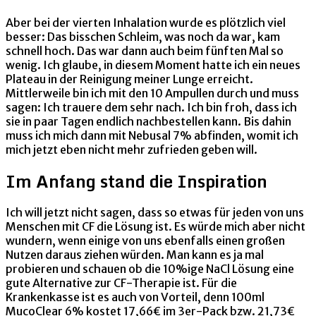
Aber bei der vierten Inhalation wurde es plötzlich viel
besser: Das bisschen Schleim, was noch da war, kam
schnell hoch. Das war dann auch beim fünften Mal so
wenig. Ich glaube, in diesem Moment hatte ich ein neues
Plateau in der Reinigung meiner Lunge erreicht.
Mittlerweile bin ich mit den 10 Ampullen durch und muss
sagen: Ich trauere dem sehr nach. Ich bin froh, dass ich
sie in paar Tagen endlich nachbestellen kann. Bis dahin
muss ich mich dann mit Nebusal 7% abfinden, womit ich
mich jetzt eben nicht mehr zufrieden geben will.
Im Anfang stand die Inspiration
Ich will jetzt nicht sagen, dass so etwas für jeden von uns
Menschen mit CF die Lösung ist. Es würde mich aber nicht
wundern, wenn einige von uns ebenfalls einen großen
Nutzen daraus ziehen würden. Man kann es ja mal
probieren und schauen ob die 10%ige NaCl Lösung eine
gute Alternative zur CF-Therapie ist. Für die
Krankenkasse ist es auch von Vorteil, denn 100ml
MucoClear 6% kostet 17,66€ im 3er-Pack bzw. 21,73€