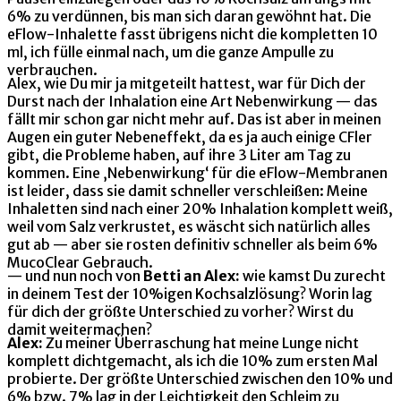
6% zu verdünnen, bis man sich daran gewöhnt hat. Die
eFlow-Inhalette fasst übrigens nicht die kompletten 10
ml, ich fülle einmal nach, um die ganze Ampulle zu
verbrauchen.
Alex, wie Du mir ja mitgeteilt hattest, war für Dich der
Durst nach der Inhalation eine Art Nebenwirkung — das
fällt mir schon gar nicht mehr auf. Das ist aber in meinen
Augen ein guter Nebeneffekt, da es ja auch einige CFler
gibt, die Probleme haben, auf ihre 3 Liter am Tag zu
kommen. Eine ‚Nebenwirkung‘ für die eFlow-Membranen
ist leider, dass sie damit schneller verschleißen: Meine
Inhaletten sind nach einer 20% Inhalation komplett weiß,
weil vom Salz verkrustet, es wäscht sich natürlich alles
gut ab — aber sie rosten definitiv schneller als beim 6%
MucoClear Gebrauch.
— und nun noch von
Betti an Alex:
wie kamst Du zurecht
in deinem Test der 10%igen Kochsalzlösung? Worin lag
für dich der größte Unterschied zu vorher? Wirst du
damit weitermachen?
Alex:
Zu meiner Überraschung hat meine Lunge nicht
komplett dichtgemacht, als ich die 10% zum ersten Mal
probierte. Der größte Unterschied zwischen den 10% und
6% bzw. 7% lag in der Leichtigkeit den Schleim zu