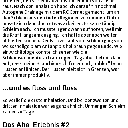
arbeiten, den Schleim abzuhusten, er kam von alleine
raus. Nach der Inhalation habe ich daraufhin nochmal
Autogene Drainage mit dem RC Cornet gemacht, um an
den Schleim aus den tiefen Regionen zu kommen. Dafür
musste ich dann doch etwas arbeiten. Es kam ständig
Schleim nach. Ich musste irgendwann aufhören, weil mir
die Kraft langsam ausging. Ich hätte aber noch weiter
abhusten können. Der Farbverlauf vom Schleim ging von
weiss/hellgelb am Anfang bis hellbraun gegen Ende. Wie
ein Archäologe konnte ich sehen wie die
Schleimsedimente sich abtrugen. Tagsüber fiel mir dann
auf, dass meine Bronchien sich freier und „hohler“ beim
Husten anfühlten. Der Husten hielt sich in Grenzen, war
aber immer produktiv.
…und es floss und floss
So verlief die erste Inhalation. Und bei der zweiten und
dritten Inhalation war es ganz ähnlich. Unmengen Schleim
kamen zu Tage.
Das Aha-Erlebnis #2