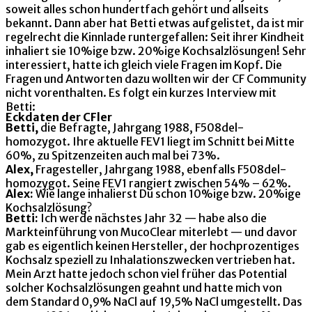
soweit alles schon hundertfach gehört und allseits
bekannt. Dann aber hat Betti etwas aufgelistet, da ist mir
regelrecht die Kinnlade runtergefallen: Seit ihrer Kindheit
inhaliert sie 10%ige bzw. 20%ige Kochsalzlösungen! Sehr
interessiert, hatte ich gleich viele Fragen im Kopf. Die
Fragen und Antworten dazu wollten wir der CF Community
nicht vorenthalten. Es folgt ein kurzes Interview mit
Betti:
Eckdaten der CFler
Betti,
die Befragte, Jahrgang 1988, F508del-
homozygot. Ihre aktuelle FEV1 liegt im Schnitt bei Mitte
60%, zu Spitzenzeiten auch mal bei 73%.
Alex,
Fragesteller, Jahrgang 1988, ebenfalls F508del-
homozygot. Seine FEV1 rangiert zwischen 54% – 62%.
Alex:
Wie lange inhalierst Du schon 10%ige bzw. 20%ige
Kochsalzlösung?
Betti:
Ich werde nächstes Jahr 32 — habe also die
Markteinführung von MucoClear miterlebt — und davor
gab es eigentlich keinen Hersteller, der hochprozentiges
Kochsalz speziell zu Inhalationszwecken vertrieben hat.
Mein Arzt hatte jedoch schon viel früher das Potential
solcher Kochsalzlösungen geahnt und hatte mich von
dem Standard 0,9% NaCl auf 19,5% NaCl umgestellt. Das