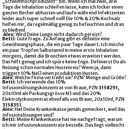
„Schleimhochproduzent“ bin. Wenn ich mal zwei, drei
Tage die Inhalation schleifen lasse, kann ich locker einen
ganzen Becher abhusten und laufe während Infektzeiten
leider auch super schnell voll! Die 10% & 20% Kochsalz
helfen mir, da regelmäßig genug zu befeuchten und dran
zu bleiben!
Alex:
Wird Deine Lunge nicht dadurch gereizt?
Betti:
Gute Frage. Zu Anfang gibt es definitiv eine
Gewöhnungsphase, die ein paar Tage dauert. Ich mische
ein paar Tropfen Salbutamol in meine erste Inhalation
morgens, damit die Bronchien etwas erweitert werden.
Das hilft genug und ich spüre keine Enge. Definierst Du als
Reizung schon normalen Hustenreiz? Wenn ja, dann
triggert 10% NaCl einen produktiven Husten.
Alex:
Welche Firma vertreibt sie? PZN? Menge und Größe?
Betti:
Ich verwende das 10%
Infusionslösungskonzentrat von Braun, PZN
3158291,
20x10ml als Packungsgrösse N3 und das 20%
Elektrolytkonzentrat ebenfalls von Braun, 20x10ml, PZN
3158351.
Alex:
Hat Deine Krankenkasse jemals gemeckert, weil das
Infusionslösungen sind?
Betti:
Meine Krankenkasse hat nie nachgefragt, warum
ich mir Infusionskonzentrate bestelle. Das liegt vielleicht