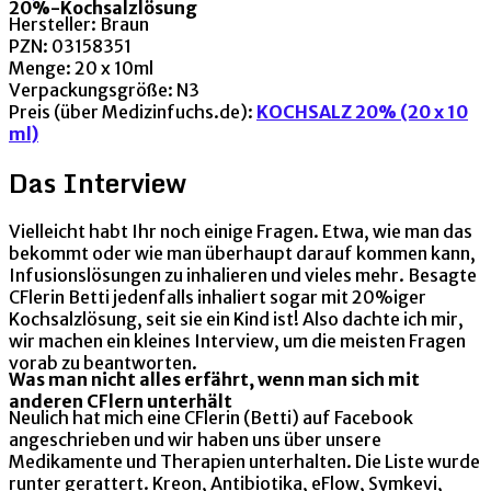
20%-Kochsalzlösung
Hersteller: Braun
PZN: 03158351
Menge: 20 x 10ml
Verpackungsgröße: N3
Preis (über Medizinfuchs.de):
KOCHSALZ 20% (20 x 10
ml)
Das Interview
Vielleicht habt Ihr noch einige Fragen. Etwa, wie man das
bekommt oder wie man überhaupt darauf kommen kann,
Infusionslösungen zu inhalieren und vieles mehr. Besagte
CFlerin Betti jedenfalls inhaliert sogar mit 20%iger
Kochsalzlösung, seit sie ein Kind ist! Also dachte ich mir,
wir machen ein kleines Interview, um die meisten Fragen
vorab zu beantworten.
Was man nicht alles erfährt, wenn man sich mit
anderen CFlern unterhält
Neulich hat mich eine CFlerin (Betti) auf Facebook
angeschrieben und wir haben uns über unsere
Medikamente und Therapien unterhalten. Die Liste wurde
runter gerattert. Kreon, Antibiotika, eFlow, Symkevi,