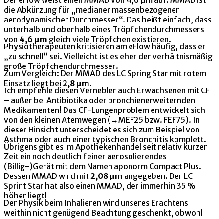
die Abkürzung für „medianer massenbezogener
aerodynamischer Durchmesser“. Das heißt einfach, dass
unterhalb und oberhalb eines Tröpfchendurchmessers
von
4,6 µm
gleich viele Tröpfchen existieren.
Physiotherapeuten kritisieren am eFlow häufig, dass er
„zu schnell“ sei. Vielleicht ist es eher der verhältnismäßig
große Tröpfchendurchmesser.
Zum Vergleich: Der MMAD des LC Spring Star mit rotem
Einsatz liegt bei
2,8 µm.
Ich empfehle diesen Vernebler auch Erwachsenen mit CF
– außer bei Antibiotika oder bronchienerweiternden
Medikamenten! Das CF-Lungenproblem entwickelt sich
von den kleinen Atemwegen (→MEF25 bzw. FEF75). In
dieser Hinsicht unterscheidet es sich zum Beispiel von
Asthma oder auch einer typischen Bronchitis komplett.
Übrigens gibt es im Apothekenhandel seit relativ kurzer
Zeit ein noch deutlich feiner aerosolierendes
(Billig-)Gerät mit dem Namen aponorm Compact Plus.
Dessen MMAD wird mit
2,08 µm
angegeben. Der LC
Sprint Star hat also einen MMAD, der immerhin 35 %
höher liegt!
Der Physik beim Inhalieren wird unseres Erachtens
weithin nicht genügend Beachtung geschenkt, obwohl