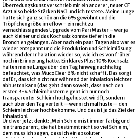
Überredungskunst verschrieb mir ein anderer, neuer CF
Arzt also beide Stärken NaCl und ich testete. Meine Lunge
hatte sich ganz schön an die 6% gewöhnt und die
Tröpfchengröße im eflow – ein nicht zu
vernachlässigendes Upgrade vom Pari Master – war ja
auch kleiner und das Kochsalz konnte tiefer in die
Bronchien gelangen. Aber nach ein paar Tagen also war es
wieder entspannt und die Produktion und Schleimlösung
während der Inhalation wieder so, wie ich es von früher
noch in Erinnerung hatte. Ein klares Plus: 10% Kochsalz
halten meine Lunge über den Tag hinweg nachhaltig
befeuchtet, was MucoClear 6% nicht schafft. Das sorgt
dafür, dass ich nicht nur während der Inhalation leichter
abhusten kann (das geht dann soweit, dass nach den
ersten 3-4 Schleimhustern eigentlich nur noch
transparenter Schleim hochgehustet wird!), sondern
auch über den Tag verteilt —wenn ich mal huste— den
Schleim leichter hochbekomme. Und das ist ja das Ziel der
Inhalation!
Und wer jetzt denkt: ‚Mein Schleim ist immer farbig und
nie transparent, die hat bestimmt nicht so viel Schleim,‘
dem muss ich sagen, dass ich ein absoluter