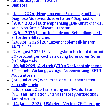
Antibiotika / Antiinfektiva
Diabetes
[ 1. Juni 2024 ]
Neugeborenen-Screening auffällig?
Diagnose Mukoviszidose erhalten?
Diagnostik
[ 9. Juni 2026 ]
Buchempfehlung „Die Kunst krank zu
sein“ von Katrin Blawat
LIteratur
[ 8. Juni 2026 ]
Laborbefunde und Behandlungsakte
anfordern
Hilfreiches
[ 29. April 2026 ]
Zur Enzymproblematik im Iran
AKTUELLES
[ 2. August 2025 ]
Erfahrungsbericht: Inhalation mit
20-prozentiger Kochsalzlösung bei unserem Sohn
(CF)
Allgemein
[ 10. Juli 2025 ]
Alyftrek (VTD): Der Nachfolger von
ETI – mehr Wirkung, weniger Nebenwirkung?
CFTR
Modulatoren
[ 30. Juni 2025 ]
Warum Salz bei CF Leben retten
kann
Allgemein
[ 28. Januar 2025 ]
Erfahrung mit N-Chlortaurin
(NCT) als Inhalation und Nasenspray
Antibiotika /
Antiinfektiva
[ 14. Januar 2025 ]
USA: Neue Vertex-CF-Therapie