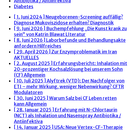
Antibiotika / Antiinfektiva
Diabetes
[ 1. Juni 2024 ]
Neugeborenen-Screening auffällig?
Diagnose Mukoviszidose erhalten?
Diagnostik
[ 9. Juni 2026 ]
Buchempfehlung „Die Kunst krank zu
sein“ von Katrin Blawat
LIteratur
[ 8. Juni 2026 ]
Laborbefunde und Behandlungsakte
anfordern
Hilfreiches
[ 29. April 2026 ]
Zur Enzymproblematik im Iran
AKTUELLES
[ 2. August 2025 ]
Erfahrungsbericht: Inhalation mit
20-prozentiger Kochsalzlösung bei unserem Sohn
(CF)
Allgemein
[ 10. Juli 2025 ]
Alyftrek (VTD): Der Nachfolger von
ETI – mehr Wirkung, weniger Nebenwirkung?
CFTR
Modulatoren
[ 30. Juni 2025 ]
Warum Salz bei CF Leben retten
kann
Allgemein
[ 28. Januar 2025 ]
Erfahrung mit N-Chlortaurin
(NCT) als Inhalation und Nasenspray
Antibiotika /
Antiinfektiva
[ 14. Januar 2025 ]
USA: Neue Vertex-CF-Therapie