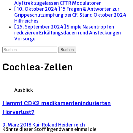
Alyftrek zugelassen
CFTR Modulatoren
[ 10. Oktober 2024 ]
15 Fragen & Antworten zur
Grippeschutzimpfung bei CF. Stand Oktober 2024
Hilfreiches
[ 25. September 2024 ]
Simple Nasentropfen
reduzieren Erkältungsdauern und Ansteckungen
Vorsorge
Suchen
nach:
Cochlea-Zellen
Ausblick
Hemmt CDK2 medikamenteninduzierten
Hörverlust?
9. März 2018
Kai-Roland Heidenreich
Könnte dieser Stoff irgendwann einmal die