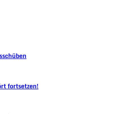
gsschüben
t fortsetzen!