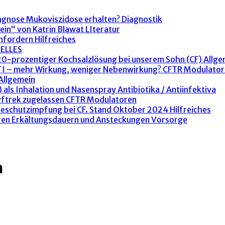
agnose Mukoviszidose erhalten?
Diagnostik
ein“ von Katrin Blawat
LIteratur
anfordern
Hilfreiches
ELLES
 20-prozentiger Kochsalzlösung bei unserem Sohn (CF)
Allge
ETI – mehr Wirkung, weniger Nebenwirkung?
CFTR Modulator
Allgemein
 als Inhalation und Nasenspray
Antibiotika / Antiinfektiva
yftrek zugelassen
CFTR Modulatoren
peschutzimpfung bei CF. Stand Oktober 2024
Hilfreiches
ren Erkältungsdauern und Ansteckungen
Vorsorge
m