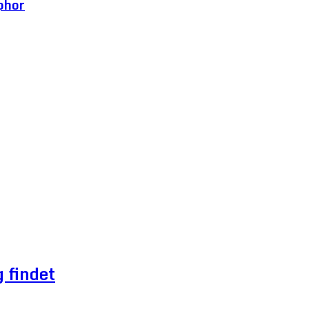
phor
 findet