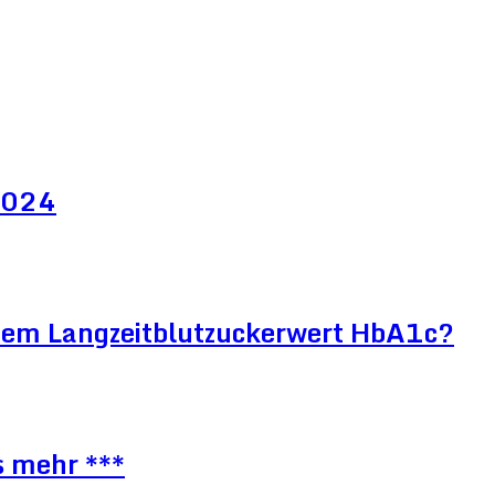
 2024
htem Langzeitblutzuckerwert HbA1c?
s mehr ***