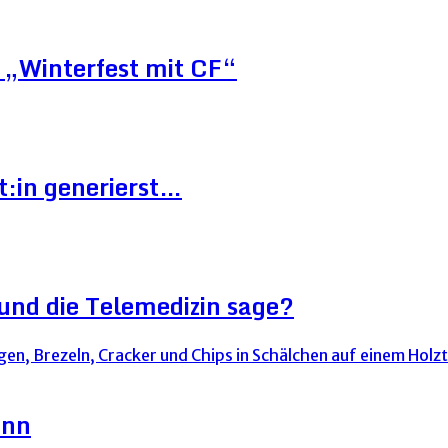
„Winterfest mit CF“
t:in generierst…
und die Telemedizin sage?
ann