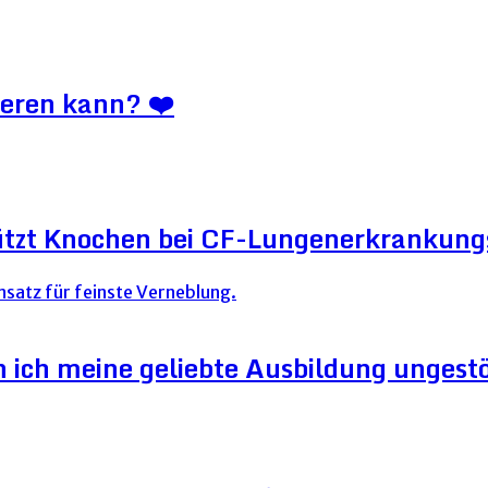
ieren kann? ❤️
ützt Knochen bei CF-Lungenerkrankun
ich meine geliebte Ausbildung ungestör