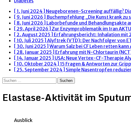
Diabetes
[ 1. Juni 2024 ]
Neugeborenen-Screening auffällig? Di
[ 9. Juni 2026 ]
Buchempfehlung „Die Kunst krank zu s
[ 8. Juni 2026 ]
Laborbefunde und Behandlungsakte 
[ 29. April 2026 ]
Zur Enzymproblematik im Iran
AKTU
[ 2. August 2025 ]
Erfahrungsbericht: Inhalation mit
[ 10. Juli 2025 ]
Alyftrek (VTD): Der Nachfolger von 
[ 30. Juni 2025 ]
Warum Salz bei CF Leben retten kann
[ 28. Januar 2025 ]
Erfahrung mit N-Chlortaurin (NCT)
[ 14. Januar 2025 ]
USA: Neue Vertex-CF-Therapie Al
[ 10. Oktober 2024 ]
15 Fragen & Antworten zur Grip
[ 25. September 2024 ]
Simple Nasentropfen reduzie
Suchen
nach:
Elastase-Aktivität im Sputu
Ausblick