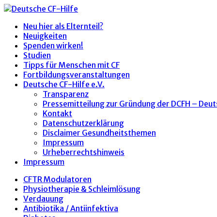
Neu hier als Elternteil?
Neuigkeiten
Spenden wirken!
Studien
Tipps für Menschen mit CF
Fortbildungsveranstaltungen
Deutsche CF-Hilfe e.V.
Transparenz
Pressemitteilung zur Gründung der DCFH – Deut
Kontakt
Datenschutzerklärung
Disclaimer Gesundheitsthemen
Impressum
Urheberrechtshinweis
Impressum
CFTR Modulatoren
Physiotherapie & Schleimlösung
Verdauung
Antibiotika / Antiinfektiva