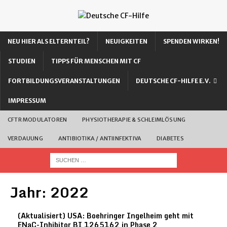
NEU HIER ALS ELTERNTEIL?
NEUIGKEITEN
SPENDEN WIRKEN!
STUDIEN
TIPPS FÜR MENSCHEN MIT CF
FORTBILDUNGSVERANSTALTUNGEN
DEUTSCHE CF-HILFE E.V.
IMPRESSUM
CFTR MODULATOREN
PHYSIOTHERAPIE & SCHLEIMLÖSUNG
VERDAUUNG
ANTIBIOTIKA / ANTIINFEKTIVA
DIABETES
Jahr:
2022
(Aktualisiert) USA: Boehringer Ingelheim geht mit
ENaC-Inhibitor BI 1265162 in Phase 2