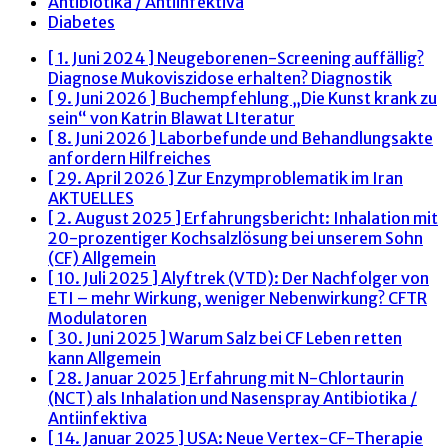
Antibiotika / Antiinfektiva
Diabetes
[ 1. Juni 2024 ]
Neugeborenen-Screening auffällig?
Diagnose Mukoviszidose erhalten?
Diagnostik
[ 9. Juni 2026 ]
Buchempfehlung „Die Kunst krank zu
sein“ von Katrin Blawat
LIteratur
[ 8. Juni 2026 ]
Laborbefunde und Behandlungsakte
anfordern
Hilfreiches
[ 29. April 2026 ]
Zur Enzymproblematik im Iran
AKTUELLES
[ 2. August 2025 ]
Erfahrungsbericht: Inhalation mit
20-prozentiger Kochsalzlösung bei unserem Sohn
(CF)
Allgemein
[ 10. Juli 2025 ]
Alyftrek (VTD): Der Nachfolger von
ETI – mehr Wirkung, weniger Nebenwirkung?
CFTR
Modulatoren
[ 30. Juni 2025 ]
Warum Salz bei CF Leben retten
kann
Allgemein
[ 28. Januar 2025 ]
Erfahrung mit N-Chlortaurin
(NCT) als Inhalation und Nasenspray
Antibiotika /
Antiinfektiva
[ 14. Januar 2025 ]
USA: Neue Vertex-CF-Therapie