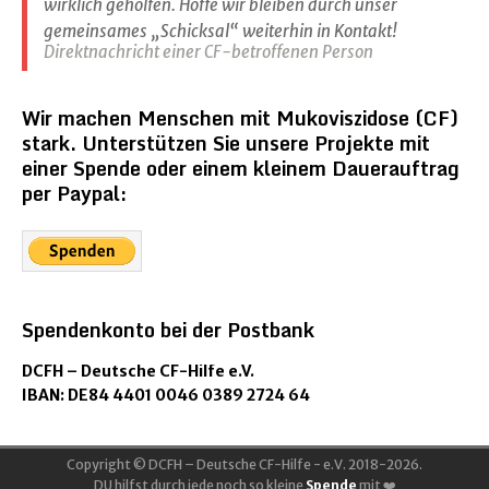
wirklich geholfen. Hoffe wir bleiben durch unser
gemeinsames „Schicksal“ weiterhin in Kontakt!
Direktnachricht einer CF-betroffenen Person
Wir machen Menschen mit Mukoviszidose (CF)
stark. Unterstützen Sie unsere Projekte mit
einer Spende oder einem kleinem Dauerauftrag
per Paypal:
Spendenkonto bei der Postbank
DCFH – Deutsche CF-Hilfe e.V.
IBAN: DE84 4401 0046 0389 2724 64
Copyright © DCFH – Deutsche CF-Hilfe - e.V. 2018-2026.
DU hilfst durch jede noch so kleine
Spende
mit ❤️