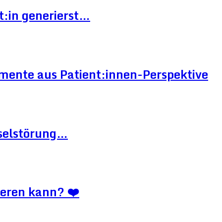
t:in generierst…
mente aus Patient:innen-Perspektive
hselstörung…
ieren kann? ❤️