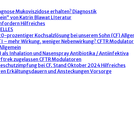
agnose Mukoviszidose erhalten?
Diagnostik
ein“ von Katrin Blawat
LIteratur
anfordern
Hilfreiches
ELLES
 20-prozentiger Kochsalzlösung bei unserem Sohn (CF)
Allge
ETI – mehr Wirkung, weniger Nebenwirkung?
CFTR Modulator
Allgemein
 als Inhalation und Nasenspray
Antibiotika / Antiinfektiva
yftrek zugelassen
CFTR Modulatoren
peschutzimpfung bei CF. Stand Oktober 2024
Hilfreiches
ren Erkältungsdauern und Ansteckungen
Vorsorge