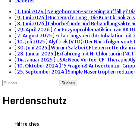
Diabetes
[ 1. Juni 2024 ]
Neugeborenen-Screening auffällig? Di
[ 9. Juni 2026 ]
Buchempfehlung „Die Kunst krank zu s
[ 8. Juni 2026 ]
Laborbefunde und Behandlungsakte 
[ 29. April 2026 ]
Zur Enzymproblematik im Iran
AKTU
[ 2. August 2025 ]
Erfahrungsbericht: Inhalation mit
[ 10. Juli 2025 ]
Alyftrek (VTD): Der Nachfolger von 
[ 30. Juni 2025 ]
Warum Salz bei CF Leben retten kann
[ 28. Januar 2025 ]
Erfahrung mit N-Chlortaurin (NCT)
[ 14. Januar 2025 ]
USA: Neue Vertex-CF-Therapie Al
[ 10. Oktober 2024 ]
15 Fragen & Antworten zur Grip
[ 25. September 2024 ]
Simple Nasentropfen reduzie
Suchen
nach:
Herdenschutz
Hilfreiches