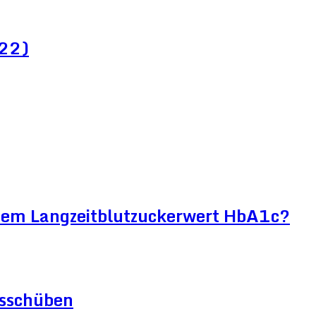
022)
htem Langzeitblutzuckerwert HbA1c?
gsschüben