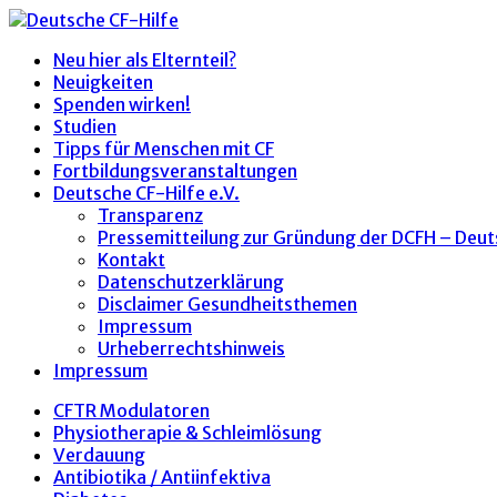
Neu hier als Elternteil?
Neuigkeiten
Spenden wirken!
Studien
Tipps für Menschen mit CF
Fortbildungsveranstaltungen
Deutsche CF-Hilfe e.V.
Transparenz
Pressemitteilung zur Gründung der DCFH – Deut
Kontakt
Datenschutzerklärung
Disclaimer Gesundheitsthemen
Impressum
Urheberrechtshinweis
Impressum
CFTR Modulatoren
Physiotherapie & Schleimlösung
Verdauung
Antibiotika / Antiinfektiva