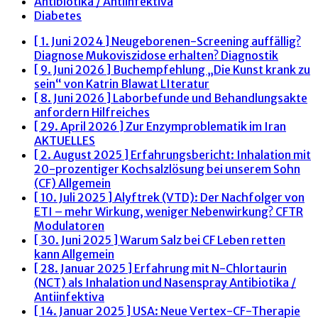
Antibiotika / Antiinfektiva
Diabetes
[ 1. Juni 2024 ]
Neugeborenen-Screening auffällig?
Diagnose Mukoviszidose erhalten?
Diagnostik
[ 9. Juni 2026 ]
Buchempfehlung „Die Kunst krank zu
sein“ von Katrin Blawat
LIteratur
[ 8. Juni 2026 ]
Laborbefunde und Behandlungsakte
anfordern
Hilfreiches
[ 29. April 2026 ]
Zur Enzymproblematik im Iran
AKTUELLES
[ 2. August 2025 ]
Erfahrungsbericht: Inhalation mit
20-prozentiger Kochsalzlösung bei unserem Sohn
(CF)
Allgemein
[ 10. Juli 2025 ]
Alyftrek (VTD): Der Nachfolger von
ETI – mehr Wirkung, weniger Nebenwirkung?
CFTR
Modulatoren
[ 30. Juni 2025 ]
Warum Salz bei CF Leben retten
kann
Allgemein
[ 28. Januar 2025 ]
Erfahrung mit N-Chlortaurin
(NCT) als Inhalation und Nasenspray
Antibiotika /
Antiinfektiva
[ 14. Januar 2025 ]
USA: Neue Vertex-CF-Therapie