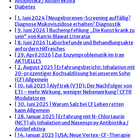
Antibiotika / Antiinfektiva
Diabetes
[ 1. Juni 2024 ]
Neugeborenen-Screening auffällig?
Diagnose Mukoviszidose erhalten?
Diagnostik
[ 9. Juni 2026 ]
Buchempfehlung „Die Kunst krank zu
sein“ von Katrin Blawat
LIteratur
[ 8. Juni 2026 ]
Laborbefunde und Behandlungsakte
anfordern
Hilfreiches
[ 29. April 2026 ]
Zur Enzymproblematik im Iran
AKTUELLES
[ 2. August 2025 ]
Erfahrungsbericht: Inhalation mit
20-prozentiger Kochsalzlösung bei unserem Sohn
(CF)
Allgemein
[ 10. Juli 2025 ]
Alyftrek (VTD): Der Nachfolger von
ETI – mehr Wirkung, weniger Nebenwirkung?
CFTR
Modulatoren
[ 30. Juni 2025 ]
Warum Salz bei CF Leben retten
kann
Allgemein
[ 28. Januar 2025 ]
Erfahrung mit N-Chlortaurin
(NCT) als Inhalation und Nasenspray
Antibiotika /
Antiinfektiva
[ 14. Januar 2025 ]
USA: Neue Vertex-CF-Therapie