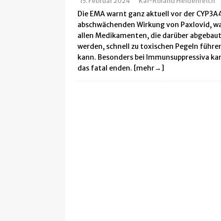
15. Februar 2024
Kai-Roland Heidenreich
[ 30. Juni 2025 ]
Warum Salz bei CF Leben retten kann
Die EMA warnt ganz aktuell vor der CYP3A
abschwächenden Wirkung von Paxlovid, wa
[ 28. Januar 2025 ]
Erfahrung mit N-Chlortaurin (NCT) 
allen Medikamenten, die darüber abgebau
[ 14. Januar 2025 ]
USA: Neue Vertex-CF-Therapie Alyf
werden, schnell zu toxischen Pegeln führe
kann. Besonders bei Immunsuppressiva ka
[ 10. Oktober 2024 ]
15 Fragen & Antworten zur Gripp
das fatal enden.
[mehr→]
[ 25. September 2024 ]
Simple Nasentropfen reduzier