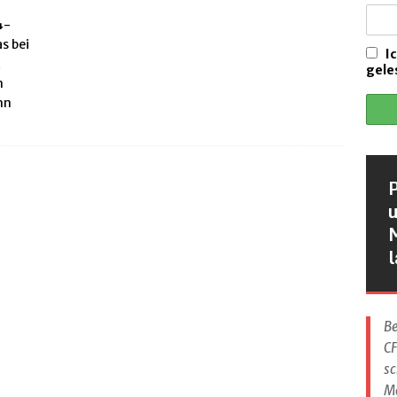
ALLGEMEIN
4-
s bei
als Inhalation und Nasenspray
ANTIBIOTIKA / ANTIINFEKTIVA
I
t
gele
trek zugelassen
CFTR MODULATOREN
n
nn
eschutzimpfung bei CF. Stand Oktober 2024
HILFREICHES
en Erkältungsdauern und Ansteckungen
VORSORGE
P
u
l
Be
CF
sc
M