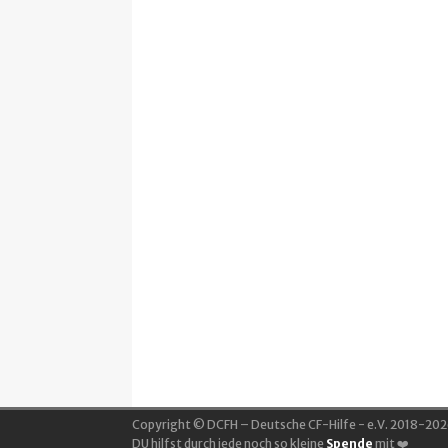
Copyright © DCFH – Deutsche CF-Hilfe - e.V. 2018-202
DU hilfst durch jede noch so kleine
Spende
mit ❤️