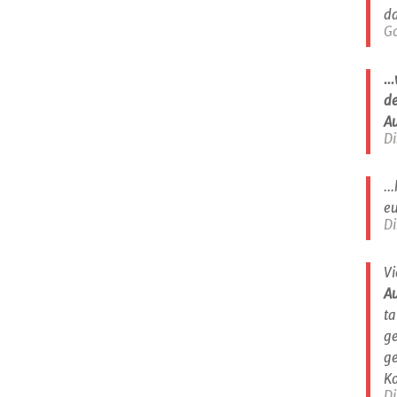
da
G
..
de
A
Di
..
eu
Di
Vi
A
ta
ge
ge
Ko
Di