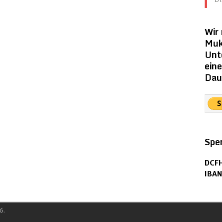
Wir
Muk
Unt
ein
Dau
Spe
DCFH
IBAN
6.