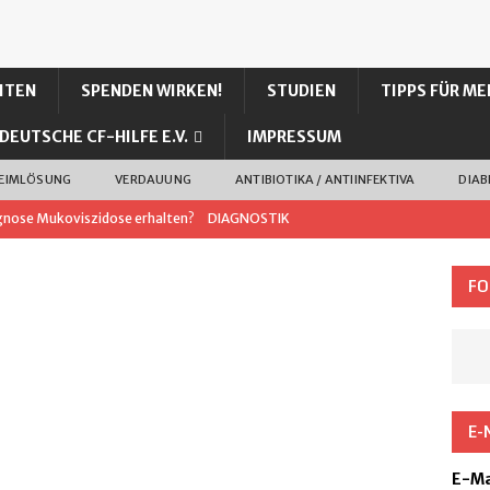
ITEN
SPENDEN WIRKEN!
STUDIEN
TIPPS FÜR ME
DEUTSCHE CF-HILFE E.V.
IMPRESSUM
LEIMLÖSUNG
VERDAUUNG
ANTIBIOTIKA / ANTIINFEKTIVA
DIAB
gnose Mukoviszidose erhalten?
DIAGNOSTIK
in“ von Katrin Blawat
LITERATUR
FO
fordern
HILFREICHES
ELLES
0-prozentiger Kochsalzlösung bei unserem Sohn (CF)
E-
I – mehr Wirkung, weniger Nebenwirkung?
CFTR
E-Ma