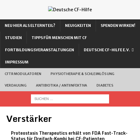
NEU HIER ALS ELTERNTEIL?
NEUIGKEITEN
SPENDEN WIRKEN!
STUDIEN
TIPPS FÜR MENSCHEN MIT CF
FORTBILDUNGSVERANSTALTUNGEN
DEUTSCHE CF-HILFE E.V.
IMPRESSUM
CFTR MODULATOREN
PHYSIOTHERAPIE & SCHLEIMLÖSUNG
VERDAUUNG
ANTIBIOTIKA / ANTIINFEKTIVA
DIABETES
Verstärker
Proteostasis Therapeutics erhält von FDA Fast-Track-
Status für Dreifach-Kombi bei CF-Patienten