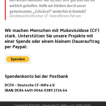
den letzten Monaten. Mir tat dies sehr gut und hat mir
wirklich geholfen. Hoffe wir bleiben durch unser
gemeinsames „Schicksal“ weiterhin in Kontakt!
Direktnachricht einer CF-betroffenen Person
Wir machen Menschen mit Mukoviszidose (CF)
stark. Unterstützen Sie unsere Projekte mit
einer Spende oder einem kleinem Dauerauftrag
per Paypal:
Spendenkonto bei der Postbank
DCFH – Deutsche CF-Hilfe e.V.
IBAN: DE84 4401 0046 0389 2724 64
Copyright © DCFH – Deutsche CF-Hilfe - e.V. 2018-2026.