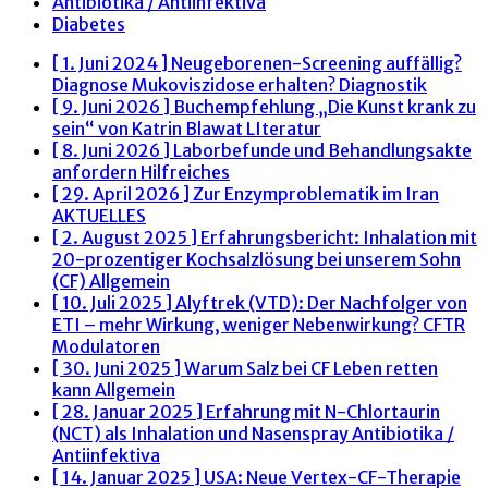
Antibiotika / Antiinfektiva
Diabetes
[ 1. Juni 2024 ]
Neugeborenen-Screening auffällig?
Diagnose Mukoviszidose erhalten?
Diagnostik
[ 9. Juni 2026 ]
Buchempfehlung „Die Kunst krank zu
sein“ von Katrin Blawat
LIteratur
[ 8. Juni 2026 ]
Laborbefunde und Behandlungsakte
anfordern
Hilfreiches
[ 29. April 2026 ]
Zur Enzymproblematik im Iran
AKTUELLES
[ 2. August 2025 ]
Erfahrungsbericht: Inhalation mit
20-prozentiger Kochsalzlösung bei unserem Sohn
(CF)
Allgemein
[ 10. Juli 2025 ]
Alyftrek (VTD): Der Nachfolger von
ETI – mehr Wirkung, weniger Nebenwirkung?
CFTR
Modulatoren
[ 30. Juni 2025 ]
Warum Salz bei CF Leben retten
kann
Allgemein
[ 28. Januar 2025 ]
Erfahrung mit N-Chlortaurin
(NCT) als Inhalation und Nasenspray
Antibiotika /
Antiinfektiva
[ 14. Januar 2025 ]
USA: Neue Vertex-CF-Therapie