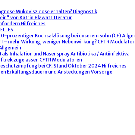
agnose Mukoviszidose erhalten?
Diagnostik
ein“ von Katrin Blawat
LIteratur
anfordern
Hilfreiches
ELLES
 20-prozentiger Kochsalzlösung bei unserem Sohn (CF)
Allge
ETI – mehr Wirkung, weniger Nebenwirkung?
CFTR Modulator
Allgemein
 als Inhalation und Nasenspray
Antibiotika / Antiinfektiva
yftrek zugelassen
CFTR Modulatoren
peschutzimpfung bei CF. Stand Oktober 2024
Hilfreiches
ren Erkältungsdauern und Ansteckungen
Vorsorge