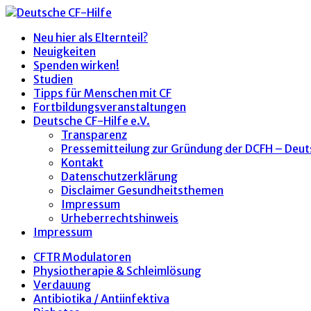
Neu hier als Elternteil?
Neuigkeiten
Spenden wirken!
Studien
Tipps für Menschen mit CF
Fortbildungsveranstaltungen
Deutsche CF-Hilfe e.V.
Transparenz
Pressemitteilung zur Gründung der DCFH – Deut
Kontakt
Datenschutzerklärung
Disclaimer Gesundheitsthemen
Impressum
Urheberrechtshinweis
Impressum
CFTR Modulatoren
Physiotherapie & Schleimlösung
Verdauung
Antibiotika / Antiinfektiva