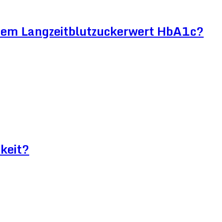
htem Langzeitblutzuckerwert HbA1c?
keit?