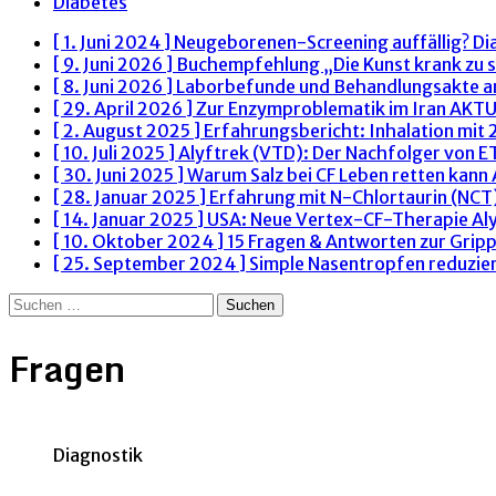
Diabetes
[ 1. Juni 2024 ]
Neugeborenen-Screening auffällig? Di
[ 9. Juni 2026 ]
Buchempfehlung „Die Kunst krank zu s
[ 8. Juni 2026 ]
Laborbefunde und Behandlungsakte 
[ 29. April 2026 ]
Zur Enzymproblematik im Iran
AKTU
[ 2. August 2025 ]
Erfahrungsbericht: Inhalation mit
[ 10. Juli 2025 ]
Alyftrek (VTD): Der Nachfolger von 
[ 30. Juni 2025 ]
Warum Salz bei CF Leben retten kann
[ 28. Januar 2025 ]
Erfahrung mit N-Chlortaurin (NCT)
[ 14. Januar 2025 ]
USA: Neue Vertex-CF-Therapie Al
[ 10. Oktober 2024 ]
15 Fragen & Antworten zur Grip
[ 25. September 2024 ]
Simple Nasentropfen reduzie
Suchen
nach:
Fragen
Diagnostik