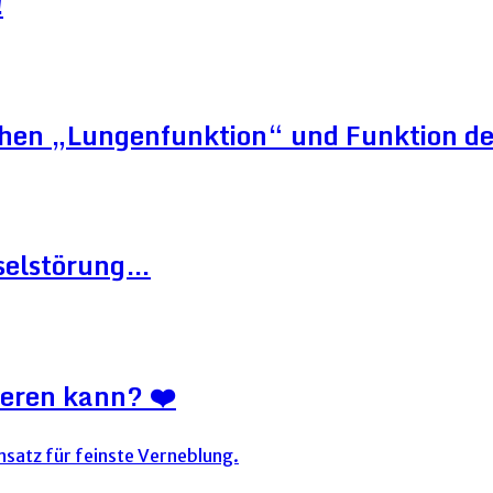
!
schen „Lungenfunktion“ und Funktion d
hselstörung…
ieren kann? ❤️