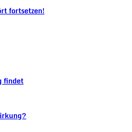
t fortsetzen!
 findet
wirkung?