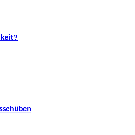
keit?
gsschüben