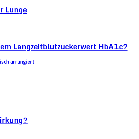
er Lunge
htem Langzeitblutzuckerwert HbA1c?
wirkung?