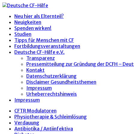
Neu hier als Elternteil?
Neuigkeiten
Spenden wirken!
Studien
Tipps für Menschen mit CF
Fortbildungsveranstaltungen
Deutsche CF-Hilfe e.V.
Transparenz
Pressemitteilung zur Gründung der DCFH – Deut
Kontakt
Datenschutzerklärung
Disclaimer Gesundheitsthemen
Impressum
Urheberrechtshinweis
Impressum
CFTR Modulatoren
Physiotherapie & Schleimlösung
Verdauung
Antibiotika / Antiinfektiva