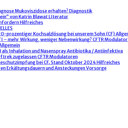
agnose Mukoviszidose erhalten?
Diagnostik
ein“ von Katrin Blawat
LIteratur
anfordern
Hilfreiches
ELLES
 20-prozentiger Kochsalzlösung bei unserem Sohn (CF)
Allge
ETI – mehr Wirkung, weniger Nebenwirkung?
CFTR Modulator
Allgemein
 als Inhalation und Nasenspray
Antibiotika / Antiinfektiva
yftrek zugelassen
CFTR Modulatoren
peschutzimpfung bei CF. Stand Oktober 2024
Hilfreiches
ren Erkältungsdauern und Ansteckungen
Vorsorge