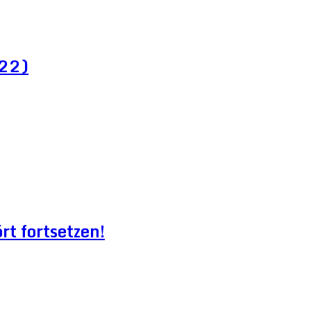
022)
t fortsetzen!