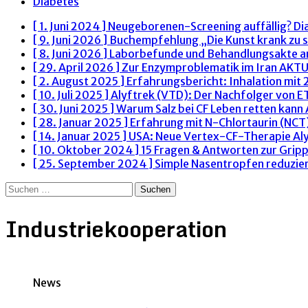
Diabetes
[ 1. Juni 2024 ]
Neugeborenen-Screening auffällig? Di
[ 9. Juni 2026 ]
Buchempfehlung „Die Kunst krank zu s
[ 8. Juni 2026 ]
Laborbefunde und Behandlungsakte 
[ 29. April 2026 ]
Zur Enzymproblematik im Iran
AKTU
[ 2. August 2025 ]
Erfahrungsbericht: Inhalation mit
[ 10. Juli 2025 ]
Alyftrek (VTD): Der Nachfolger von 
[ 30. Juni 2025 ]
Warum Salz bei CF Leben retten kann
[ 28. Januar 2025 ]
Erfahrung mit N-Chlortaurin (NCT)
[ 14. Januar 2025 ]
USA: Neue Vertex-CF-Therapie Al
[ 10. Oktober 2024 ]
15 Fragen & Antworten zur Grip
[ 25. September 2024 ]
Simple Nasentropfen reduzie
Suchen
nach:
Industriekooperation
News