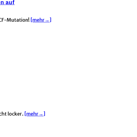
en auf
r CF-Mutation!
[mehr→]
cht locker.
[mehr→]