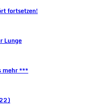
t fortsetzen!
er Lunge
s mehr ***
022)