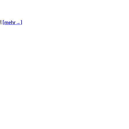
“!
[mehr→]