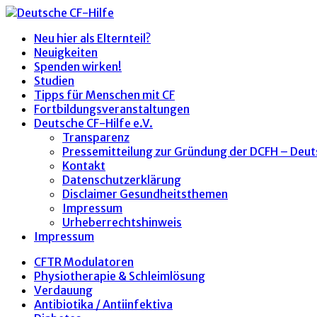
Neu hier als Elternteil?
Neuigkeiten
Spenden wirken!
Studien
Tipps für Menschen mit CF
Fortbildungsveranstaltungen
Deutsche CF-Hilfe e.V.
Transparenz
Pressemitteilung zur Gründung der DCFH – Deut
Kontakt
Datenschutzerklärung
Disclaimer Gesundheitsthemen
Impressum
Urheberrechtshinweis
Impressum
CFTR Modulatoren
Physiotherapie & Schleimlösung
Verdauung
Antibiotika / Antiinfektiva