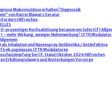
agnose Mukoviszidose erhalten?
Diagnostik
ein“ von Katrin Blawat
LIteratur
anfordern
Hilfreiches
ELLES
 20-prozentiger Kochsalzlösung bei unserem Sohn (CF)
Allge
ETI – mehr Wirkung, weniger Nebenwirkung?
CFTR Modulator
Allgemein
 als Inhalation und Nasenspray
Antibiotika / Antiinfektiva
yftrek zugelassen
CFTR Modulatoren
peschutzimpfung bei CF. Stand Oktober 2024
Hilfreiches
ren Erkältungsdauern und Ansteckungen
Vorsorge