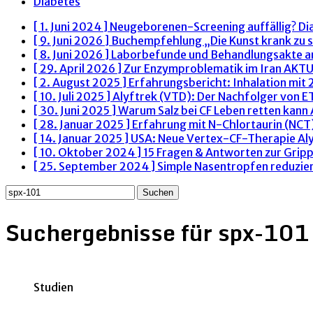
Diabetes
[ 1. Juni 2024 ]
Neugeborenen-Screening auffällig? Di
[ 9. Juni 2026 ]
Buchempfehlung „Die Kunst krank zu s
[ 8. Juni 2026 ]
Laborbefunde und Behandlungsakte 
[ 29. April 2026 ]
Zur Enzymproblematik im Iran
AKTU
[ 2. August 2025 ]
Erfahrungsbericht: Inhalation mit
[ 10. Juli 2025 ]
Alyftrek (VTD): Der Nachfolger von 
[ 30. Juni 2025 ]
Warum Salz bei CF Leben retten kann
[ 28. Januar 2025 ]
Erfahrung mit N-Chlortaurin (NCT)
[ 14. Januar 2025 ]
USA: Neue Vertex-CF-Therapie Al
[ 10. Oktober 2024 ]
15 Fragen & Antworten zur Grip
[ 25. September 2024 ]
Simple Nasentropfen reduzie
Suchen
nach:
Suchergebnisse für
spx-101
Studien