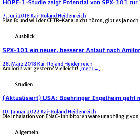
HOPE-1-Studie zeigt Potenzial von SPX-101 zur 
7. Juni 2018
Kai-Roland Heidenreich
Plan B: und will der CFTR-Kanal nicht hören, gibt es ja n
Ausblick
SPX-101 ein neuer, besserer Anlauf nach Amilo
28. März 2018
Kai-Roland Heidenreich
Amilorid war gestern? Vielleicht!
[mehr→]
Studien
(Aktualisiert) USA: Boehringer Ingelheim geht
10. Januar 2022
Kai-Roland Heidenreich
Die Inhalation von ENaC-Inhibitoren wäre unabhängig von
Allgemein