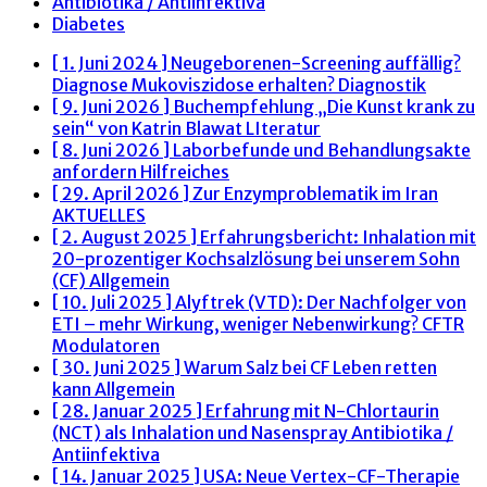
Antibiotika / Antiinfektiva
Diabetes
[ 1. Juni 2024 ]
Neugeborenen-Screening auffällig?
Diagnose Mukoviszidose erhalten?
Diagnostik
[ 9. Juni 2026 ]
Buchempfehlung „Die Kunst krank zu
sein“ von Katrin Blawat
LIteratur
[ 8. Juni 2026 ]
Laborbefunde und Behandlungsakte
anfordern
Hilfreiches
[ 29. April 2026 ]
Zur Enzymproblematik im Iran
AKTUELLES
[ 2. August 2025 ]
Erfahrungsbericht: Inhalation mit
20-prozentiger Kochsalzlösung bei unserem Sohn
(CF)
Allgemein
[ 10. Juli 2025 ]
Alyftrek (VTD): Der Nachfolger von
ETI – mehr Wirkung, weniger Nebenwirkung?
CFTR
Modulatoren
[ 30. Juni 2025 ]
Warum Salz bei CF Leben retten
kann
Allgemein
[ 28. Januar 2025 ]
Erfahrung mit N-Chlortaurin
(NCT) als Inhalation und Nasenspray
Antibiotika /
Antiinfektiva
[ 14. Januar 2025 ]
USA: Neue Vertex-CF-Therapie