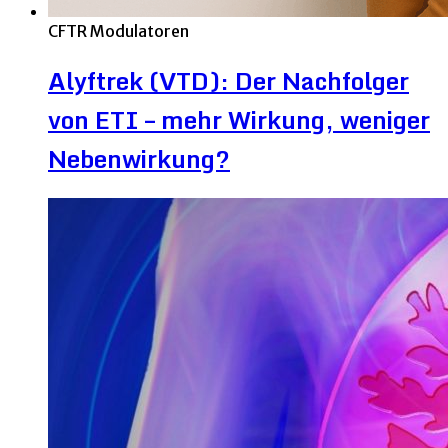
CFTR Modulatoren
Alyftrek (VTD): Der Nachfolger
von ETI – mehr Wirkung, weniger
Nebenwirkung?