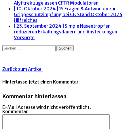
Alyftrek zugelassen
CFTR Modulatoren
[ 10. Oktober 2024 ]
15 Fragen & Antworten zur
Grippeschutzimpfung bei CF. Stand Oktober 2024
Hilfreiches
[ 25. September 2024 ]
Simple Nasentropfen
reduzieren Erkältungsdauern und Ansteckungen
Vorsorge
Suchen
nach:
Zurück zum Artikel
Hinterlasse jetzt einen Kommentar
Kommentar hinterlassen
E-Mail Adresse wird nicht veröffentlicht.
Kommentar