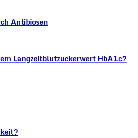
ch Antibiosen
htem Langzeitblutzuckerwert HbA1c?
keit?