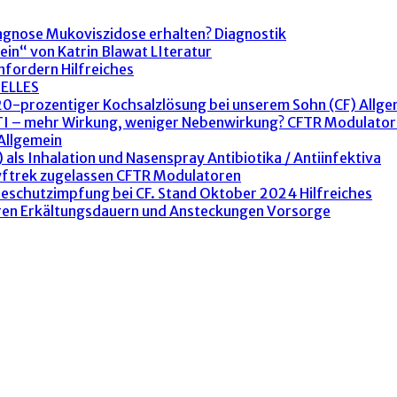
agnose Mukoviszidose erhalten?
Diagnostik
ein“ von Katrin Blawat
LIteratur
anfordern
Hilfreiches
ELLES
 20-prozentiger Kochsalzlösung bei unserem Sohn (CF)
Allge
ETI – mehr Wirkung, weniger Nebenwirkung?
CFTR Modulator
Allgemein
 als Inhalation und Nasenspray
Antibiotika / Antiinfektiva
yftrek zugelassen
CFTR Modulatoren
peschutzimpfung bei CF. Stand Oktober 2024
Hilfreiches
ren Erkältungsdauern und Ansteckungen
Vorsorge