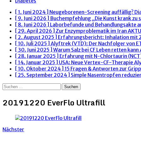
Diabetes
[ 1. Juni 2024 ]
Neugeborenen-Screening auffällig? Di
[ 9. Juni 2026 ]
Buchempfehlung „Die Kunst krank zu s
[ 8. Juni 2026 ]
Laborbefunde und Behandlungsakte 
[ 29. April 2026 ]
Zur Enzymproblematik im Iran
AKTU
[ 2. August 2025 ]
Erfahrungsbericht: Inhalation mit
[ 10. Juli 2025 ]
Alyftrek (VTD): Der Nachfolger von 
[ 30. Juni 2025 ]
Warum Salz bei CF Leben retten kann
[ 28. Januar 2025 ]
Erfahrung mit N-Chlortaurin (NCT)
[ 14. Januar 2025 ]
USA: Neue Vertex-CF-Therapie Al
[ 10. Oktober 2024 ]
15 Fragen & Antworten zur Grip
[ 25. September 2024 ]
Simple Nasentropfen reduzie
Suchen
nach:
20191220 EverFlo Ultrafill
Nächster