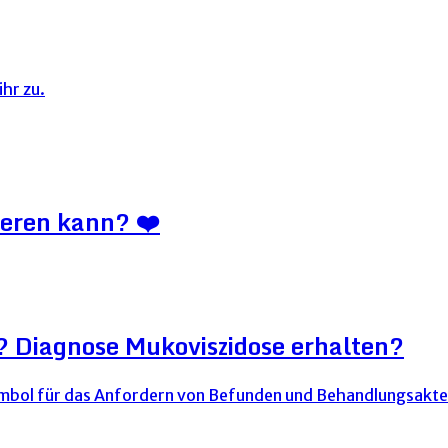
hr zu.
ieren kann? ❤️
? Diagnose Mukoviszidose erhalten?