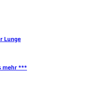
er Lunge
s mehr ***