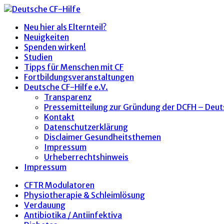
Neu hier als Elternteil?
Neuigkeiten
Spenden wirken!
Studien
Tipps für Menschen mit CF
Fortbildungsveranstaltungen
Deutsche CF-Hilfe e.V.
Transparenz
Pressemitteilung zur Gründung der DCFH – Deut
Kontakt
Datenschutzerklärung
Disclaimer Gesundheitsthemen
Impressum
Urheberrechtshinweis
Impressum
CFTR Modulatoren
Physiotherapie & Schleimlösung
Verdauung
Antibiotika / Antiinfektiva