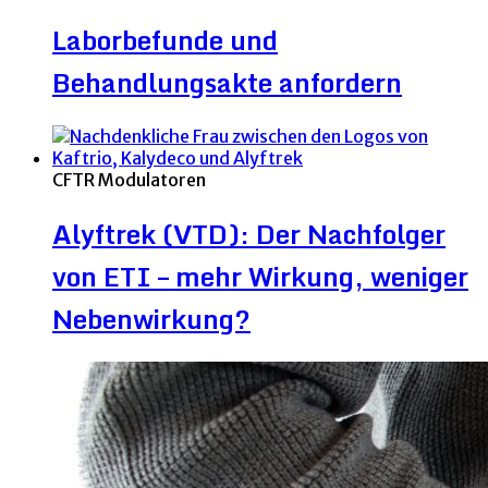
Laborbefunde und
Behandlungsakte anfordern
CFTR Modulatoren
Alyftrek (VTD): Der Nachfolger
von ETI – mehr Wirkung, weniger
Nebenwirkung?