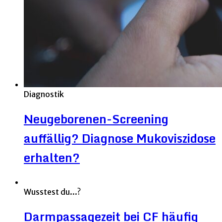
Diagnostik
Neugeborenen-Screening
auffällig? Diagnose Mukoviszidose
erhalten?
Wusstest du...?
Darmpassagezeit bei CF häufig