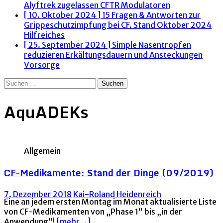
Alyftrek zugelassen
CFTR Modulatoren
[ 10. Oktober 2024 ]
15 Fragen & Antworten zur
Grippeschutzimpfung bei CF. Stand Oktober 2024
Hilfreiches
[ 25. September 2024 ]
Simple Nasentropfen
reduzieren Erkältungsdauern und Ansteckungen
Vorsorge
Suchen
nach:
AquADEKs
Allgemein
CF-Medikamente: Stand der Dinge (09/2019)
7. Dezember 2018
Kai-Roland Heidenreich
Eine an jedem ersten Montag im Monat aktualisierte Liste
von CF-Medikamenten von „Phase 1“ bis „in der
Anwendung“!
[mehr→]