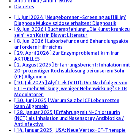
Antibiotika / Antiinfektiva
Diabetes
[ 1. Juni 2024 ]
Neugeborenen-Screening auffällig?
Diagnose Mukoviszidose erhalten?
Diagnostik
[ 9. Juni 2026 ]
Buchempfehlung „Die Kunst krank zu
sein“ von Katrin Blawat
LIteratur
[ 8. Juni 2026 ]
Laborbefunde und Behandlungsakte
anfordern
Hilfreiches
[ 29. April 2026 ]
Zur Enzymproblematik im Iran
AKTUELLES
[ 2. August 2025 ]
Erfahrungsbericht: Inhalation mit
20-prozentiger Kochsalzlösung bei unserem Sohn
(CF)
Allgemein
[ 10. Juli 2025 ]
Alyftrek (VTD): Der Nachfolger von
ETI – mehr Wirkung, weniger Nebenwirkung?
CFTR
Modulatoren
[ 30. Juni 2025 ]
Warum Salz bei CF Leben retten
kann
Allgemein
[ 28. Januar 2025 ]
Erfahrung mit N-Chlortaurin
(NCT) als Inhalation und Nasenspray
Antibiotika /
Antiinfektiva
[ 14. Januar 2025 ]
USA: Neue Vertex-CF-Therapie