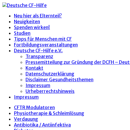
Neu hier als Elternteil?
Neuigkeiten
Spenden wirken!
Studien
Tipps für Menschen mit CF
Fortbildungsveranstaltungen
Deutsche CF-Hilfe e.V.
Transparenz
Pressemitteilung zur Gründung der DCFH – Deut
Kontakt
Datenschutzerklärung
Disclaimer Gesundheitsthemen
Impressum
Urheberrechtshinweis
Impressum
CFTR Modulatoren
Physiotherapie & Schleimlösung
Verdauung
Antibiotika / Antiinfektiva