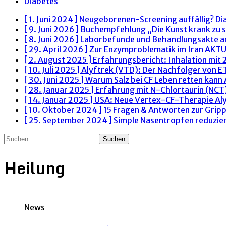
Diabetes
[ 1. Juni 2024 ]
Neugeborenen-Screening auffällig? Di
[ 9. Juni 2026 ]
Buchempfehlung „Die Kunst krank zu s
[ 8. Juni 2026 ]
Laborbefunde und Behandlungsakte 
[ 29. April 2026 ]
Zur Enzymproblematik im Iran
AKTU
[ 2. August 2025 ]
Erfahrungsbericht: Inhalation mit
[ 10. Juli 2025 ]
Alyftrek (VTD): Der Nachfolger von 
[ 30. Juni 2025 ]
Warum Salz bei CF Leben retten kann
[ 28. Januar 2025 ]
Erfahrung mit N-Chlortaurin (NCT)
[ 14. Januar 2025 ]
USA: Neue Vertex-CF-Therapie Al
[ 10. Oktober 2024 ]
15 Fragen & Antworten zur Grip
[ 25. September 2024 ]
Simple Nasentropfen reduzie
Suchen
nach:
Heilung
News