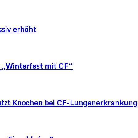
siv erhöht
„Winterfest mit CF“
ützt Knochen bei CF-Lungenerkrankun