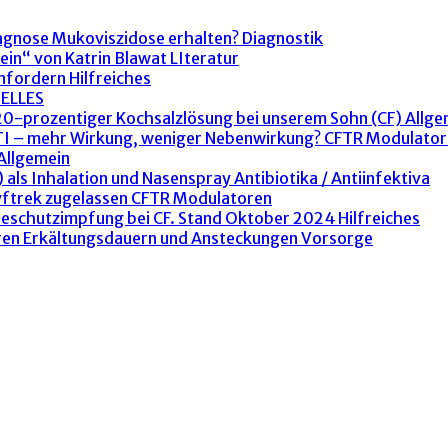
agnose Mukoviszidose erhalten?
Diagnostik
ein“ von Katrin Blawat
LIteratur
anfordern
Hilfreiches
ELLES
 20-prozentiger Kochsalzlösung bei unserem Sohn (CF)
Allge
ETI – mehr Wirkung, weniger Nebenwirkung?
CFTR Modulator
Allgemein
 als Inhalation und Nasenspray
Antibiotika / Antiinfektiva
yftrek zugelassen
CFTR Modulatoren
peschutzimpfung bei CF. Stand Oktober 2024
Hilfreiches
ren Erkältungsdauern und Ansteckungen
Vorsorge