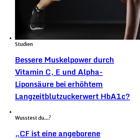
Studien
Bessere Muskelpower durch
Vitamin C, E und Alpha-
Liponsäure bei erhöhtem
Langzeitblutzuckerwert HbA1c?
Wusstest du...?
„CF ist eine angeborene