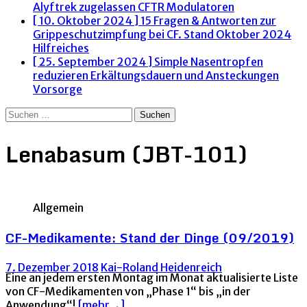
Alyftrek zugelassen
CFTR Modulatoren
[ 10. Oktober 2024 ]
15 Fragen & Antworten zur
Grippeschutzimpfung bei CF. Stand Oktober 2024
Hilfreiches
[ 25. September 2024 ]
Simple Nasentropfen
reduzieren Erkältungsdauern und Ansteckungen
Vorsorge
Suchen
nach:
Lenabasum (JBT-101)
Allgemein
CF-Medikamente: Stand der Dinge (09/2019)
7. Dezember 2018
Kai-Roland Heidenreich
Eine an jedem ersten Montag im Monat aktualisierte Liste
von CF-Medikamenten von „Phase 1“ bis „in der
Anwendung“!
[mehr→]