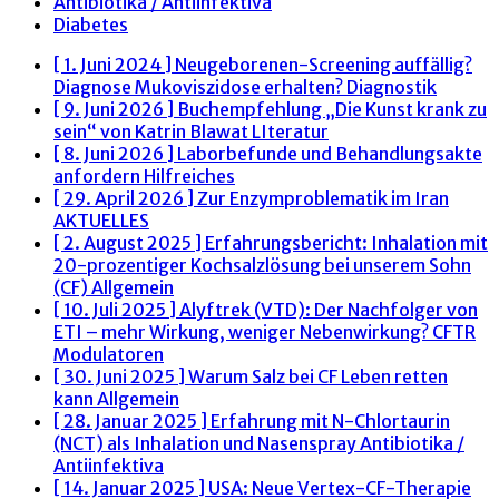
Antibiotika / Antiinfektiva
Diabetes
[ 1. Juni 2024 ]
Neugeborenen-Screening auffällig?
Diagnose Mukoviszidose erhalten?
Diagnostik
[ 9. Juni 2026 ]
Buchempfehlung „Die Kunst krank zu
sein“ von Katrin Blawat
LIteratur
[ 8. Juni 2026 ]
Laborbefunde und Behandlungsakte
anfordern
Hilfreiches
[ 29. April 2026 ]
Zur Enzymproblematik im Iran
AKTUELLES
[ 2. August 2025 ]
Erfahrungsbericht: Inhalation mit
20-prozentiger Kochsalzlösung bei unserem Sohn
(CF)
Allgemein
[ 10. Juli 2025 ]
Alyftrek (VTD): Der Nachfolger von
ETI – mehr Wirkung, weniger Nebenwirkung?
CFTR
Modulatoren
[ 30. Juni 2025 ]
Warum Salz bei CF Leben retten
kann
Allgemein
[ 28. Januar 2025 ]
Erfahrung mit N-Chlortaurin
(NCT) als Inhalation und Nasenspray
Antibiotika /
Antiinfektiva
[ 14. Januar 2025 ]
USA: Neue Vertex-CF-Therapie