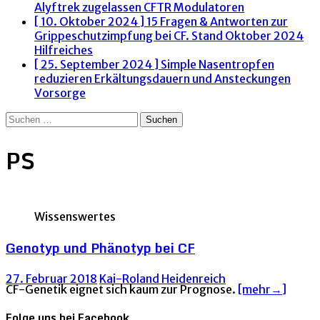
Alyftrek zugelassen
CFTR Modulatoren
[ 10. Oktober 2024 ]
15 Fragen & Antworten zur
Grippeschutzimpfung bei CF. Stand Oktober 2024
Hilfreiches
[ 25. September 2024 ]
Simple Nasentropfen
reduzieren Erkältungsdauern und Ansteckungen
Vorsorge
Suchen
nach:
PS
Wissenswertes
Genotyp und Phänotyp bei CF
27. Februar 2018
Kai-Roland Heidenreich
CF-Genetik eignet sich kaum zur Prognose.
[mehr→]
Folge uns bei Facebook