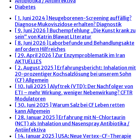
Antibiotika / Antiinfektiva
Diabetes
[ 1. Juni 2024 ]
Neugeborenen-Screening auffällig?
Diagnose Mukoviszidose erhalten?
Diagnostik
[ 9. Juni 2026 ]
Buchempfehlung „Die Kunst krank zu
sein“ von Katrin Blawat
LIteratur
[ 8. Juni 2026 ]
Laborbefunde und Behandlungsakte
anfordern
Hilfreiches
[ 29. April 2026 ]
Zur Enzymproblematik im Iran
AKTUELLES
[ 2. August 2025 ]
Erfahrungsbericht: Inhalation mit
20-prozentiger Kochsalzlösung bei unserem Sohn
(CF)
Allgemein
[ 10. Juli 2025 ]
Alyftrek (VTD): Der Nachfolger von
ETI – mehr Wirkung, weniger Nebenwirkung?
CFTR
Modulatoren
[ 30. Juni 2025 ]
Warum Salz bei CF Leben retten
kann
Allgemein
[ 28. Januar 2025 ]
Erfahrung mit N-Chlortaurin
(NCT) als Inhalation und Nasenspray
Antibiotika /
Antiinfektiva
[ 14. Januar 2025 ]
USA: Neue Vertex-CF-Therapie