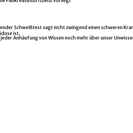
ne Pankreasinsuffizienz vorliegt
llender Schweißtest sagt nicht zwingend einen schweren Kra
dose ist.
mit jeder Anhäufung von Wissen noch mehr über unser Unwisse