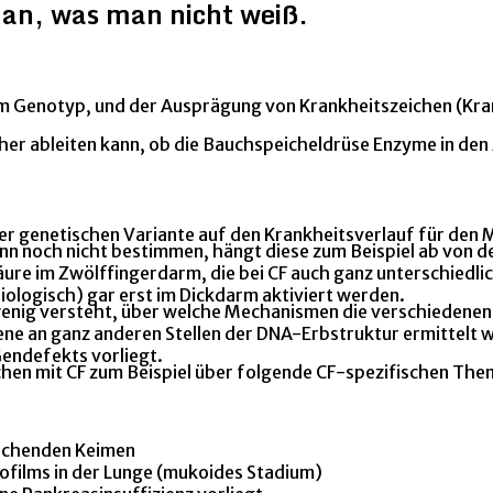
an, was man nicht weiß.
m Genotyp, und der Ausprägung von Krankheitszeichen (Kra
cher ableiten kann, ob die Bauchspeicheldrüse Enzyme in de
 der genetischen Variante auf den Krankheitsverlauf für den
nn noch nicht bestimmen, hängt diese zum Beispiel ab von 
e im Zwölffingerdarm, die bei CF auch ganz unterschiedlich 
ysiologisch) gar erst im Dickdarm aktiviert werden.
u wenig versteht, über welche Mechanismen die verschiedene
e an ganz anderen Stellen der DNA-Erbstruktur ermittelt w
endefekts vorliegt.
chen mit CF zum Beispiel über folgende CF-spezifischen Th
machenden Keimen
films in der Lunge (mukoides Stadium)