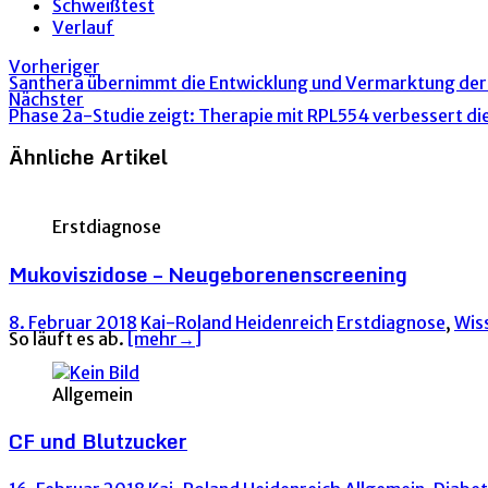
Schweißtest
Verlauf
Vorheriger
Santhera übernimmt die Entwicklung und Vermarktung der
Nächster
Phase 2a-Studie zeigt: Therapie mit RPL554 verbessert di
Ähnliche Artikel
Erstdiagnose
Mukoviszidose – Neugeborenenscreening
8. Februar 2018
Kai-Roland Heidenreich
Erstdiagnose
,
Wis
So läuft es ab.
[mehr→]
Allgemein
CF und Blutzucker