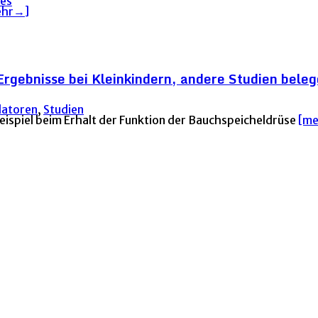
tes
ehr→]
rgebnisse bei Kleinkindern, andere Studien belege
latoren
,
Studien
eispiel beim Erhalt der Funktion der Bauchspeicheldrüse
[m