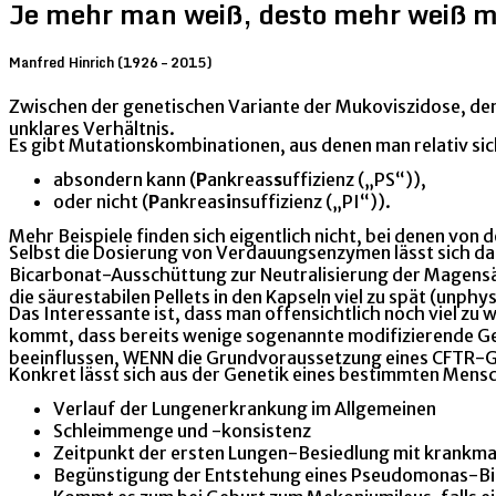
Je mehr man weiß, desto mehr weiß m
Manfred Hinrich (1926 – 2015)
Zwischen der genetischen Variante der Mukoviszidose, de
unklares Verhältnis.
Es gibt Mutationskombinationen, aus denen man relativ si
absondern kann (
P
ankreas
s
uffizienz („PS“)),
oder nicht (
P
ankreas
i
nsuffizienz („PI“)).
Mehr Beispiele finden sich eigentlich nicht, bei denen von
Selbst die Dosierung von Verdauungsenzymen lässt sich da
Bicarbonat-Ausschüttung zur Neutralisierung der Magensäur
die säurestabilen Pellets in den Kapseln viel zu spät (unph
Das Interessante ist, dass man offensichtlich noch viel z
kommt, dass bereits wenige sogenannte modifizierende Gen
beeinflussen, WENN die Grundvoraussetzung eines CFTR-G
Konkret lässt sich aus der Genetik eines bestimmten Mens
Verlauf der Lungenerkrankung im Allgemeinen
Schleimmenge und -konsistenz
Zeitpunkt der ersten Lungen-Besiedlung mit krank
Begünstigung der Entstehung eines Pseudomonas-Bio