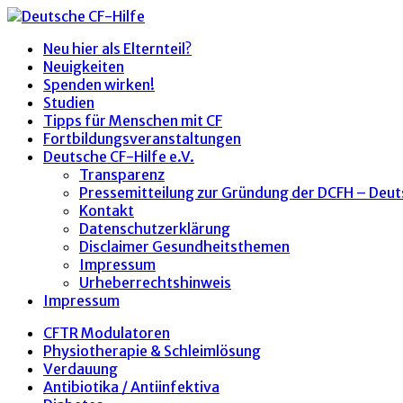
Neu hier als Elternteil?
Neuigkeiten
Spenden wirken!
Studien
Tipps für Menschen mit CF
Fortbildungsveranstaltungen
Deutsche CF-Hilfe e.V.
Transparenz
Pressemitteilung zur Gründung der DCFH – Deut
Kontakt
Datenschutzerklärung
Disclaimer Gesundheitsthemen
Impressum
Urheberrechtshinweis
Impressum
CFTR Modulatoren
Physiotherapie & Schleimlösung
Verdauung
Antibiotika / Antiinfektiva