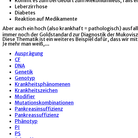
Kommt es zum bei Geburt zum Mekoniumileus, falls ei
Leberzirrhose
Diabetes
Reaktion auf Medikamente
Aber auch ein hoch (also krankhaft = pathologisch) ausfa
immer noch der Goldstandard zur Diagnostik der Mukoviszi
Diese Thematik ist ein weiteres Beispiel dafür, dass wir 
Je mehr man weiß,…
Ausprägung
CF
DNA
Genetik
Genotyp
Krankheitsphänomenen
Krankheitszeichen
Modifier
Mutationskombinationen
Pankreasinsuffizienz
Pankreassuffizienz
Phänotyp
PI
PS