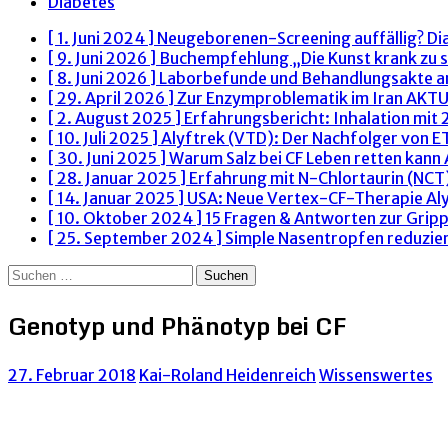
Diabetes
[ 1. Juni 2024 ]
Neugeborenen-Screening auffällig? Di
[ 9. Juni 2026 ]
Buchempfehlung „Die Kunst krank zu s
[ 8. Juni 2026 ]
Laborbefunde und Behandlungsakte 
[ 29. April 2026 ]
Zur Enzymproblematik im Iran
AKTU
[ 2. August 2025 ]
Erfahrungsbericht: Inhalation mit
[ 10. Juli 2025 ]
Alyftrek (VTD): Der Nachfolger von 
[ 30. Juni 2025 ]
Warum Salz bei CF Leben retten kann
[ 28. Januar 2025 ]
Erfahrung mit N-Chlortaurin (NCT)
[ 14. Januar 2025 ]
USA: Neue Vertex-CF-Therapie Al
[ 10. Oktober 2024 ]
15 Fragen & Antworten zur Grip
[ 25. September 2024 ]
Simple Nasentropfen reduzie
Suchen
nach:
Genotyp und Phänotyp bei CF
27. Februar 2018
Kai-Roland Heidenreich
Wissenswertes