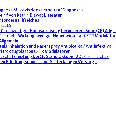
agnose Mukoviszidose erhalten?
Diagnostik
ein“ von Katrin Blawat
LIteratur
anfordern
Hilfreiches
ELLES
 20-prozentiger Kochsalzlösung bei unserem Sohn (CF)
Allge
ETI – mehr Wirkung, weniger Nebenwirkung?
CFTR Modulator
Allgemein
 als Inhalation und Nasenspray
Antibiotika / Antiinfektiva
yftrek zugelassen
CFTR Modulatoren
peschutzimpfung bei CF. Stand Oktober 2024
Hilfreiches
ren Erkältungsdauern und Ansteckungen
Vorsorge