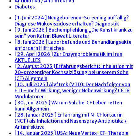
Antibiotika / Antiinfektiva
Diabetes
[ 1. Juni 2024 ]
Neugeborenen-Screening auffällig?
Diagnose Mukoviszidose erhalten?
Diagnostik
[ 9. Juni 2026 ]
Buchempfehlung „Die Kunst krank zu
sein“ von Katrin Blawat
LIteratur
[ 8. Juni 2026 ]
Laborbefunde und Behandlungsakte
anfordern
Hilfreiches
[ 29. April 2026 ]
Zur Enzymproblematik im Iran
AKTUELLES
[ 2. August 2025 ]
Erfahrungsbericht: Inhalation mit
20-prozentiger Kochsalzlösung bei unserem Sohn
(CF)
Allgemein
[ 10. Juli 2025 ]
Alyftrek (VTD): Der Nachfolger von
ETI – mehr Wirkung, weniger Nebenwirkung?
CFTR
Modulatoren
[ 30. Juni 2025 ]
Warum Salz bei CF Leben retten
kann
Allgemein
[ 28. Januar 2025 ]
Erfahrung mit N-Chlortaurin
(NCT) als Inhalation und Nasenspray
Antibiotika /
Antiinfektiva
[ 14. Januar 2025 ]
USA: Neue Vertex-CF-Therapie