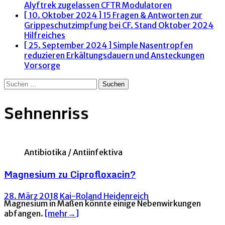
Alyftrek zugelassen
CFTR Modulatoren
[ 10. Oktober 2024 ]
15 Fragen & Antworten zur
Grippeschutzimpfung bei CF. Stand Oktober 2024
Hilfreiches
[ 25. September 2024 ]
Simple Nasentropfen
reduzieren Erkältungsdauern und Ansteckungen
Vorsorge
Suchen
nach:
Sehnenriss
Antibiotika / Antiinfektiva
Magnesium zu Ciprofloxacin?
28. März 2018
Kai-Roland Heidenreich
Magnesium in Maßen könnte einige Nebenwirkungen
abfangen.
[mehr→]