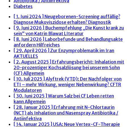
Antibiotika / Antiinfektiva
Diabetes
[ 1. Juni 2024 ]
Neugeborenen-Screening auffällig?
Diagnose Mukoviszidose erhalten?
Diagnostik
[ 9. Juni 2026 ]
Buchempfehlung „Die Kunst krank zu
sein“ von Katrin Blawat
LIteratur
[ 8. Juni 2026 ]
Laborbefunde und Behandlungsakte
anfordern
Hilfreiches
[ 29. April 2026 ]
Zur Enzymproblematik im Iran
AKTUELLES
[ 2. August 2025 ]
Erfahrungsbericht: Inhalation mit
20-prozentiger Kochsalzlösung bei unserem Sohn
(CF)
Allgemein
[ 10. Juli 2025 ]
Alyftrek (VTD): Der Nachfolger von
ETI – mehr Wirkung, weniger Nebenwirkung?
CFTR
Modulatoren
[ 30. Juni 2025 ]
Warum Salz bei CF Leben retten
kann
Allgemein
[ 28. Januar 2025 ]
Erfahrung mit N-Chlortaurin
(NCT) als Inhalation und Nasenspray
Antibiotika /
Antiinfektiva
[ 14. Januar 2025 ]
USA: Neue Vertex-CF-Therapie