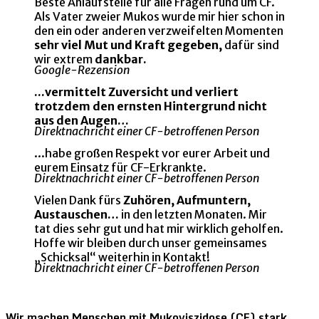
Beste Anlaufstelle für alle Fragen rund um CF.
Als Vater zweier Mukos wurde mir hier schon in
den ein oder anderen verzweifelten Momenten
sehr viel Mut und Kraft gegeben,
dafür sind
wir extrem
dankbar.
Google-Rezension
...vermittelt Zuversicht und verliert
trotzdem den ernsten Hintergrund nicht
aus den Augen…
Direktnachricht einer CF-betroffenen Person
...habe großen Respekt vor eurer Arbeit und
eurem Einsatz für CF-Erkrankte.
Direktnachricht einer CF-betroffenen Person
Vielen Dank fürs
Zuhören, Aufmuntern,
Austauschen…
in den letzten Monaten. Mir
tat dies sehr gut und hat mir wirklich geholfen.
Hoffe wir bleiben durch unser gemeinsames
„Schicksal“ weiterhin in Kontakt!
Direktnachricht einer CF-betroffenen Person
Wir machen Menschen mit Mukoviszidose (CF) stark.