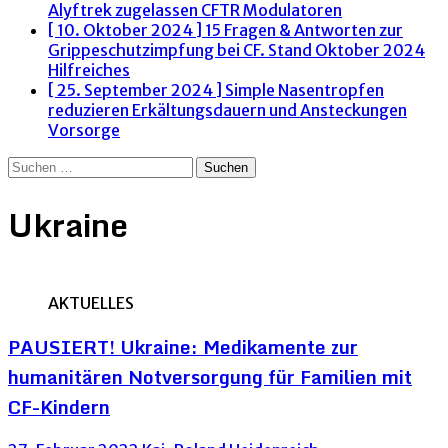
Alyftrek zugelassen
CFTR Modulatoren
[ 10. Oktober 2024 ]
15 Fragen & Antworten zur
Grippeschutzimpfung bei CF. Stand Oktober 2024
Hilfreiches
[ 25. September 2024 ]
Simple Nasentropfen
reduzieren Erkältungsdauern und Ansteckungen
Vorsorge
Suchen
nach:
Ukraine
AKTUELLES
PAUSIERT! Ukraine: Medikamente zur
humanitären Notversorgung für Familien mit
CF-Kindern