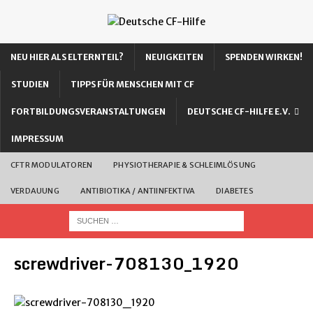
NEU HIER ALS ELTERNTEIL?
NEUIGKEITEN
SPENDEN WIRKEN!
STUDIEN
TIPPS FÜR MENSCHEN MIT CF
FORTBILDUNGSVERANSTALTUNGEN
DEUTSCHE CF-HILFE E.V.
IMPRESSUM
CFTR MODULATOREN
PHYSIOTHERAPIE & SCHLEIMLÖSUNG
VERDAUUNG
ANTIBIOTIKA / ANTIINFEKTIVA
DIABETES
screwdriver-708130_1920