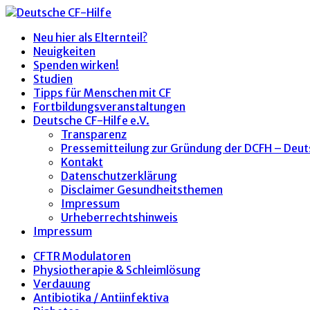
Neu hier als Elternteil?
Neuigkeiten
Spenden wirken!
Studien
Tipps für Menschen mit CF
Fortbildungsveranstaltungen
Deutsche CF-Hilfe e.V.
Transparenz
Pressemitteilung zur Gründung der DCFH – Deut
Kontakt
Datenschutzerklärung
Disclaimer Gesundheitsthemen
Impressum
Urheberrechtshinweis
Impressum
CFTR Modulatoren
Physiotherapie & Schleimlösung
Verdauung
Antibiotika / Antiinfektiva