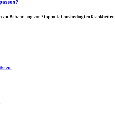
rpassen?
en zur Behandlung von Stopmutationsbedingten Krankheite
hr zu.
!