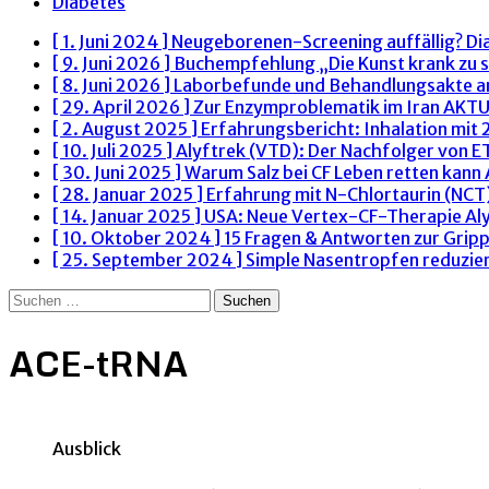
Diabetes
[ 1. Juni 2024 ]
Neugeborenen-Screening auffällig? Di
[ 9. Juni 2026 ]
Buchempfehlung „Die Kunst krank zu s
[ 8. Juni 2026 ]
Laborbefunde und Behandlungsakte 
[ 29. April 2026 ]
Zur Enzymproblematik im Iran
AKTU
[ 2. August 2025 ]
Erfahrungsbericht: Inhalation mit
[ 10. Juli 2025 ]
Alyftrek (VTD): Der Nachfolger von 
[ 30. Juni 2025 ]
Warum Salz bei CF Leben retten kann
[ 28. Januar 2025 ]
Erfahrung mit N-Chlortaurin (NCT)
[ 14. Januar 2025 ]
USA: Neue Vertex-CF-Therapie Al
[ 10. Oktober 2024 ]
15 Fragen & Antworten zur Grip
[ 25. September 2024 ]
Simple Nasentropfen reduzie
Suchen
nach:
ACE-tRNA
Ausblick