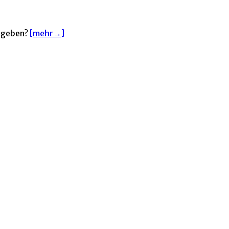
n geben?
[mehr→]