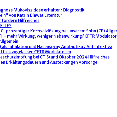
agnose Mukoviszidose erhalten?
Diagnostik
ein“ von Katrin Blawat
LIteratur
anfordern
Hilfreiches
ELLES
 20-prozentiger Kochsalzlösung bei unserem Sohn (CF)
Allge
ETI – mehr Wirkung, weniger Nebenwirkung?
CFTR Modulator
Allgemein
 als Inhalation und Nasenspray
Antibiotika / Antiinfektiva
yftrek zugelassen
CFTR Modulatoren
peschutzimpfung bei CF. Stand Oktober 2024
Hilfreiches
ren Erkältungsdauern und Ansteckungen
Vorsorge