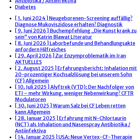
Antibiotika / Antiinfektiva
Diabetes
[ 1. Juni 2024 ]
Neugeborenen-Screening auffällig?
Diagnose Mukoviszidose erhalten?
Diagnostik
[ 9. Juni 2026 ]
Buchempfehlung „Die Kunst krank zu
sein“ von Katrin Blawat
LIteratur
[ 8. Juni 2026 ]
Laborbefunde und Behandlungsakte
anfordern
Hilfreiches
[ 29. April 2026 ]
Zur Enzymproblematik im Iran
AKTUELLES
[ 2. August 2025 ]
Erfahrungsbericht: Inhalation mit
20-prozentiger Kochsalzlösung bei unserem Sohn
(CF)
Allgemein
[ 10. Juli 2025 ]
Alyftrek (VTD): Der Nachfolger von
ETI – mehr Wirkung, weniger Nebenwirkung?
CFTR
Modulatoren
[ 30. Juni 2025 ]
Warum Salz bei CF Leben retten
kann
Allgemein
[ 28. Januar 2025 ]
Erfahrung mit N-Chlortaurin
(NCT) als Inhalation und Nasenspray
Antibiotika /
Antiinfektiva
[ 14. Januar 2025 ]
USA: Neue Vertex-CF-Therapie