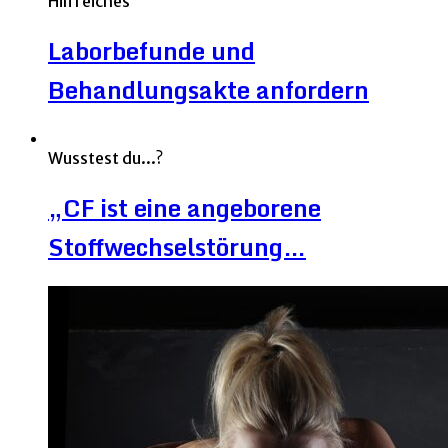
Hilfreiches
Laborbefunde und
Behandlungsakte anfordern
Wusstest du...?
„CF ist eine angeborene
Stoffwechselstörung…