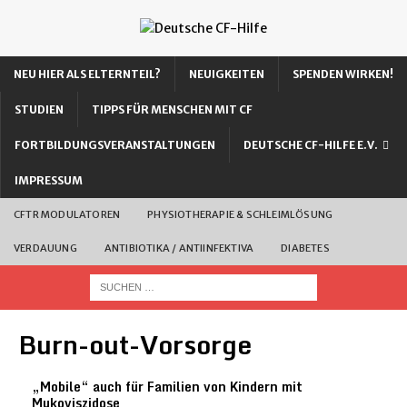
NEU HIER ALS ELTERNTEIL?
NEUIGKEITEN
SPENDEN WIRKEN!
STUDIEN
TIPPS FÜR MENSCHEN MIT CF
FORTBILDUNGSVERANSTALTUNGEN
DEUTSCHE CF-HILFE E.V.
IMPRESSUM
CFTR MODULATOREN
PHYSIOTHERAPIE & SCHLEIMLÖSUNG
VERDAUUNG
ANTIBIOTIKA / ANTIINFEKTIVA
DIABETES
Burn-out-Vorsorge
„Mobile“ auch für Familien von Kindern mit
Mukoviszidose