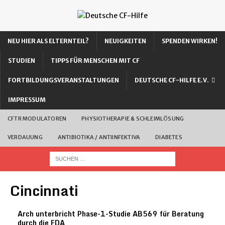
NEU HIER ALS ELTERNTEIL?
NEUIGKEITEN
SPENDEN WIRKEN!
STUDIEN
TIPPS FÜR MENSCHEN MIT CF
FORTBILDUNGSVERANSTALTUNGEN
DEUTSCHE CF-HILFE E.V.
IMPRESSUM
CFTR MODULATOREN
PHYSIOTHERAPIE & SCHLEIMLÖSUNG
VERDAUUNG
ANTIBIOTIKA / ANTIINFEKTIVA
DIABETES
Cincinnati
Arch unterbricht Phase-1-Studie AB569 für Beratung
durch die FDA