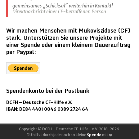
gemeinsames „Schicksal“ weiterhin in Kontakt!
Direktnachricht einer CF-betroffenen Person
Wir machen Menschen mit Mukoviszidose (CF)
stark. Unterstützen Sie unsere Projekte mit
einer Spende oder einem kleinem Dauerauftrag
per Paypal:
Spendenkonto bei der Postbank
DCFH – Deutsche CF-Hilfe e.V.
IBAN: DE84 4401 0046 0389 2724 64
Copyright © DCFH – Deutsche CF-Hilfe - e.V. 2018-2026.
DU hilfst durch jede noch so kleine
Spende
mit ❤️