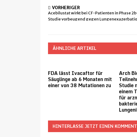
VORHERIGER
Acebilustat wirkt bei CF-Patienten in Phase 2b
Studie vorbeugend gegen Lungenexazerbati
ÄHNLICHE ARTIKEL
FDA lässt Ivacaftor für
Arch Bi
Säuglinge ab 6 Monaten mit
Teilneh
einer von 38 Mutationen zu
Studie 
einem T
für arz
bakteri
Lungeni
HINTERLASSE JETZT EINEN KOMMEN