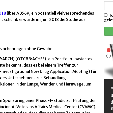
eschutzimpfung bei CF. Stand Oktober 2024
HILFREICHES
018
über AB569, ein potentiell vielversprechendes
en Erkältungsdauern und Ansteckungen
VORSORGE
I
. Scheinbar wurde im Juni 2018 die Studie aus
gele
gnose Mukoviszidose erhalten?
DIAGNOSTIK
in“ von Katrin Blawat
LITERATUR
fordern
HILFREICHES
ervorhebungen ohne Gewähr
-V:ARCH) (OTCBB:ACHFF), ein Portfolio-basiertes
e bekannt, dass es bei einem Treffen zur
nvestigational New Drug Application Meeting) für
des Unternehmens zur Behandlung
nfektionen in der Lunge, Wunden und Harnwege, um
NCT (N-Chlortaurin): Mein
*
Durchbruch in der
Mukoviszidose-Behandlung
d
m Sponsoring einer Phase-I-Studie zur Prüfung der
incinnati Veterans Affairs Medical Center (CVAMC).