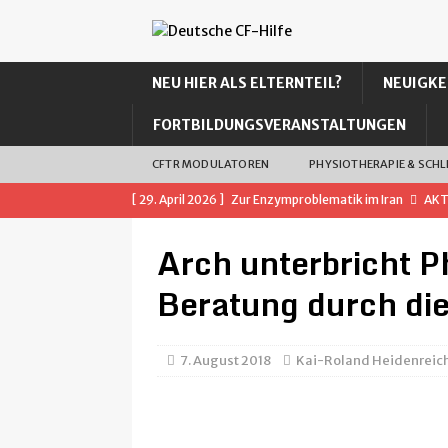
NEU HIER ALS ELTERNTEIL?
NEUIGKE
FORTBILDUNGSVERANSTALTUNGEN
CFTR MODULATOREN
PHYSIOTHERAPIE & SCH
[ 29. April 2026 ]
Zur Enzymproblematik im Iran
AKT
[ 2. August 2025 ]
Erfahrungsbericht: Inhalation mit 2
Arch unterbricht 
ALLGEMEIN
Beratung durch di
[ 10. Juli 2025 ]
Alyftrek (VTD): Der Nachfolger von ET
MODULATOREN
7. August 2018
Kai-Roland Heidenreic
[ 30. Juni 2025 ]
Warum Salz bei CF Leben retten kann
[ 28. Januar 2025 ]
Erfahrung mit N-Chlortaurin (NCT) 
[ 14. Januar 2025 ]
USA: Neue Vertex-CF-Therapie Alyf