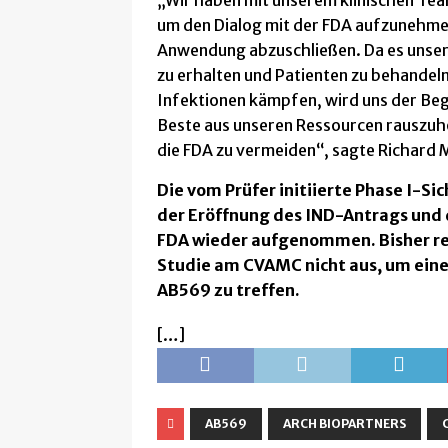
„Wir haben mit unserem klinischen Team
um den Dialog mit der FDA aufzunehmen
Anwendung abzuschließen. Da es unser 
zu erhalten und Patienten zu behandeln
Infektionen kämpfen, wird uns der Beg
Beste aus unseren Ressourcen rauszuho
die FDA zu vermeiden“, sagte Richard 
Die vom Prüfer initiierte Phase I-S
der Eröffnung des IND-Antrags und 
FDA wieder aufgenommen. Bisher rei
Studie am CVAMC nicht aus, um eine 
AB569 zu treffen.
[…]
AB569
ARCH BIOPARTNERS