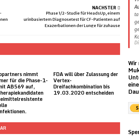
A
NÄCHSTER
-
Phase 1/2-Studie für HeadsUp, einem
ta
onen
urinbasiertem Diagnosetest für CF-Patienten auf
ge
Exazerbationen der Lunge für zuhause
ge
Ko
Di
Wir
Muk
opartners nimmt
FDA will über Zulassung der
Unt
mer für die Phase-1-
Vertex-
ein
mit AB569 auf,
Dreifachkombination bis
Dau
herapiekandidaten
19.03.2020 entscheiden
neimittelresistente
elle
nfektionen.
TAR
Spe