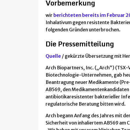
Vorbemerkung
[ 10. Oktober 2024 ]
15 Fragen & Antworten zur Gripp
wir
berichteten bereits im Februar 2
[ 25. September 2024 ]
Simple Nasentropfen reduzier
Inhalativum gegen resistente Bakterien
[ 1. Juni 2024 ]
Neugeborenen-Screening auffällig? Dia
folgenden Gründen unterbrochen.
[ 9. Juni 2026 ]
Buchempfehlung „Die Kunst krank zu se
Die Pressemitteilung
[ 8. Juni 2026 ]
Laborbefunde und Behandlungsakte an
Quelle
/ gekürzte Übersetzung mit H
Arch Biopartners, Inc. („Arch“) (TSX
Biotechnologie-Unternehmen, gab heut
Beantragung neuer Medikamente (Pre-I
AB569, den Medikamentenkandidaten 
antibiotikaresistenter bakterieller I
regulatorische Beratung bitten wird.
Arch begann Anfang des Jahres mit de
Sicherheit von inhaliertem AB569 am C