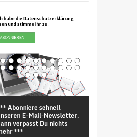
ch habe die Datenschutzerklärung
sen und stimme ihr zu.
** Abonniere schnell
„CF ist eine 
unseren E-Mail-Newsletter,
Stoffwechsel
ann verpasst Du nichts
mehr ***