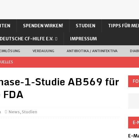
ITEN
SPENDEN WIRKEN!
STUDIEN
TIPPS FÜR ME
DEUTSCHE CF-HILFE E.V.
IMPRESSUM
LEIMLÖSUNG
VERDAUUNG
ANTIBIOTIKA / ANTIINFEKTIVA
DIAB
UELLES
0-prozentiger Kochsalzlösung bei unserem Sohn (CF)
Phase-1-Studie AB569 für
FO
e FDA
I – mehr Wirkung, weniger Nebenwirkung?
CFTR
h
News
,
Studien
ALLGEMEIN
E-
als Inhalation und Nasenspray
ANTIBIOTIKA / ANTIINFEKTIVA
E-Ma
trek zugelassen
CFTR MODULATOREN