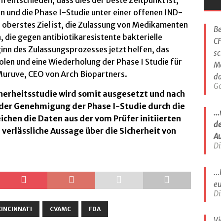
 entschieden, dass dies der beste Zeitpunkt ist,
 und die Phase I-Studie unter einer offenen IND-
oberstes Ziel ist, die Zulassung von Medikamenten
Be
, die gegen antibiotikaresistente bakterielle
CF
inn des Zulassungsprozesses jetzt helfen, das
sc
len und eine Wiederholung der Phase I Studie für
M
Muruve, CEO von Arch Biopartners.
da
G
icherheitsstudie wird somit ausgesetzt und nach
der Genehmigung der Phase I-Studie durch die
..
chen die Daten aus der vom Prüfer initiierten
de
verlässliche Aussage über die Sicherheit von
A
Di
..
eu
Di
CINCINNATI
CVAMC
FDA
Vi