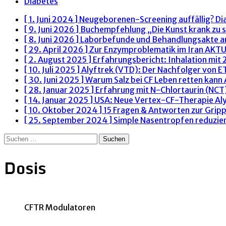
Diabetes
[ 1. Juni 2024 ]
Neugeborenen-Screening auffällig? Di
[ 9. Juni 2026 ]
Buchempfehlung „Die Kunst krank zu s
[ 8. Juni 2026 ]
Laborbefunde und Behandlungsakte 
[ 29. April 2026 ]
Zur Enzymproblematik im Iran
AKTU
[ 2. August 2025 ]
Erfahrungsbericht: Inhalation mit
[ 10. Juli 2025 ]
Alyftrek (VTD): Der Nachfolger von 
[ 30. Juni 2025 ]
Warum Salz bei CF Leben retten kann
[ 28. Januar 2025 ]
Erfahrung mit N-Chlortaurin (NCT)
[ 14. Januar 2025 ]
USA: Neue Vertex-CF-Therapie Al
[ 10. Oktober 2024 ]
15 Fragen & Antworten zur Grip
[ 25. September 2024 ]
Simple Nasentropfen reduzie
Suchen
nach:
Dosis
CFTR Modulatoren