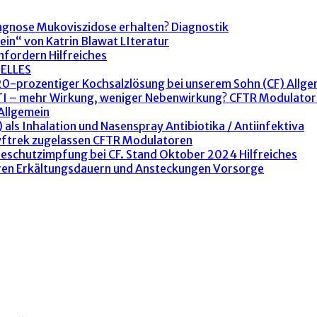
agnose Mukoviszidose erhalten?
Diagnostik
ein“ von Katrin Blawat
LIteratur
anfordern
Hilfreiches
ELLES
 20-prozentiger Kochsalzlösung bei unserem Sohn (CF)
Allge
ETI – mehr Wirkung, weniger Nebenwirkung?
CFTR Modulator
Allgemein
 als Inhalation und Nasenspray
Antibiotika / Antiinfektiva
yftrek zugelassen
CFTR Modulatoren
peschutzimpfung bei CF. Stand Oktober 2024
Hilfreiches
ren Erkältungsdauern und Ansteckungen
Vorsorge