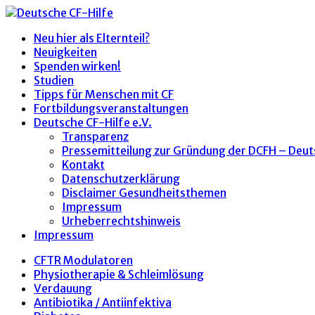
Neu hier als Elternteil?
Neuigkeiten
Spenden wirken!
Studien
Tipps für Menschen mit CF
Fortbildungsveranstaltungen
Deutsche CF-Hilfe e.V.
Transparenz
Pressemitteilung zur Gründung der DCFH – Deut
Kontakt
Datenschutzerklärung
Disclaimer Gesundheitsthemen
Impressum
Urheberrechtshinweis
Impressum
CFTR Modulatoren
Physiotherapie & Schleimlösung
Verdauung
Antibiotika / Antiinfektiva