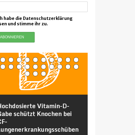
ch habe die Datenschutzerklärung
sen und stimme ihr zu.
Hochdosierte Vitamin-D-
Studie: Wenig
Gabe schützt Knochen bei
bei „Mental 
CF-
Problemen
Lungenerkrankungsschüben