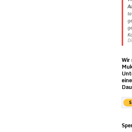
A
ta
ge
ge
Ko
Di
Wir
Muk
Unt
ein
Dau
Spe