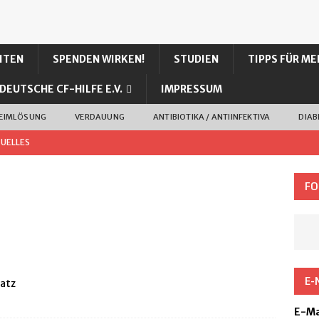
ITEN
SPENDEN WIRKEN!
STUDIEN
TIPPS FÜR ME
DEUTSCHE CF-HILFE E.V.
IMPRESSUM
LEIMLÖSUNG
VERDAUUNG
ANTIBIOTIKA / ANTIINFEKTIVA
DIAB
UELLES
0-prozentiger Kochsalzlösung bei unserem Sohn (CF)
FO
I – mehr Wirkung, weniger Nebenwirkung?
CFTR
ALLGEMEIN
E-
satz
als Inhalation und Nasenspray
ANTIBIOTIKA / ANTIINFEKTIVA
E-Ma
trek zugelassen
CFTR MODULATOREN