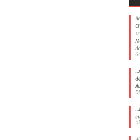
Be
CF
sc
M
da
G
..
de
A
Di
..
eu
Di
Vi