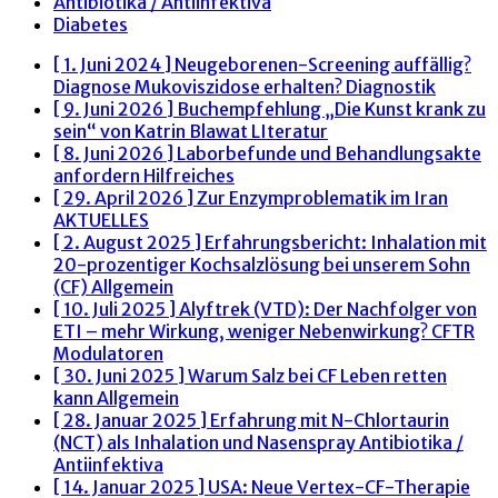
Antibiotika / Antiinfektiva
Diabetes
[ 1. Juni 2024 ]
Neugeborenen-Screening auffällig?
Diagnose Mukoviszidose erhalten?
Diagnostik
[ 9. Juni 2026 ]
Buchempfehlung „Die Kunst krank zu
sein“ von Katrin Blawat
LIteratur
[ 8. Juni 2026 ]
Laborbefunde und Behandlungsakte
anfordern
Hilfreiches
[ 29. April 2026 ]
Zur Enzymproblematik im Iran
AKTUELLES
[ 2. August 2025 ]
Erfahrungsbericht: Inhalation mit
20-prozentiger Kochsalzlösung bei unserem Sohn
(CF)
Allgemein
[ 10. Juli 2025 ]
Alyftrek (VTD): Der Nachfolger von
ETI – mehr Wirkung, weniger Nebenwirkung?
CFTR
Modulatoren
[ 30. Juni 2025 ]
Warum Salz bei CF Leben retten
kann
Allgemein
[ 28. Januar 2025 ]
Erfahrung mit N-Chlortaurin
(NCT) als Inhalation und Nasenspray
Antibiotika /
Antiinfektiva
[ 14. Januar 2025 ]
USA: Neue Vertex-CF-Therapie