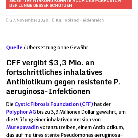
SELEKTIVE WIRKUNG KÖNNTE AUCH DAS MIKROBIOM
DER LUNGE BESSER SCHÜTZEN
27. November 2020
Kai-Roland Heidenreich
Quelle
/ Übersetzung ohne Gewähr
CFF vergibt $3,3 Mio. an
fortschrittliches inhalatives
Antibiotikum gegen resistente P.
aeruginosa-Infektionen
Die
Cystic Fibrosis Foundation (CFF)
hat der
Polyphor AG
bis zu 3,3 Millionen Dollar gewährt, um
die Prüfung einer inhalativen Version von
Murepavadin
voranzutreiben, einem Antibiotikum,
das auf multiresistente Pseudomonas aeruginosa-