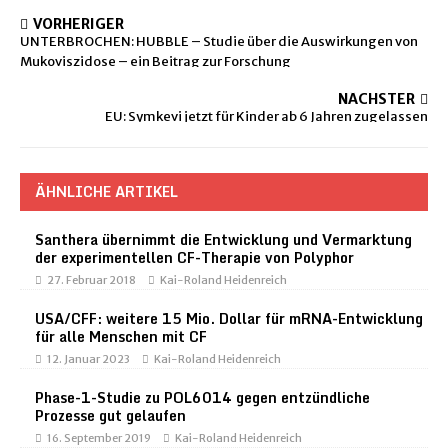
VORHERIGER
UNTERBROCHEN: HUBBLE – Studie über die Auswirkungen von
Mukoviszidose – ein Beitrag zur Forschung
NÄCHSTER
EU: Symkevi jetzt für Kinder ab 6 Jahren zugelassen
ÄHNLICHE ARTIKEL
Santhera übernimmt die Entwicklung und Vermarktung
der experimentellen CF-Therapie von Polyphor
27. Februar 2018
Kai-Roland Heidenreich
USA/CFF: weitere 15 Mio. Dollar für mRNA-Entwicklung
für alle Menschen mit CF
12. Januar 2023
Kai-Roland Heidenreich
Phase-1-Studie zu POL6014 gegen entzündliche
Prozesse gut gelaufen
16. September 2019
Kai-Roland Heidenreich