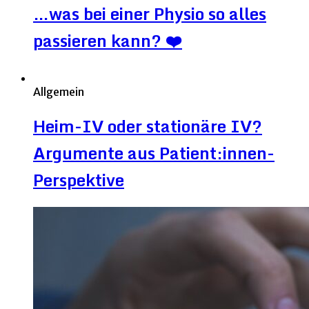
…was bei einer Physio so alles
passieren kann? ❤️
Allgemein
Heim-IV oder stationäre IV?
Argumente aus Patient:innen-
Perspektive