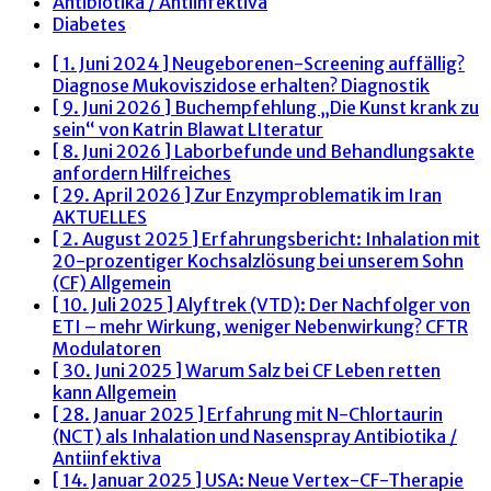
Antibiotika / Antiinfektiva
Diabetes
[ 1. Juni 2024 ]
Neugeborenen-Screening auffällig?
Diagnose Mukoviszidose erhalten?
Diagnostik
[ 9. Juni 2026 ]
Buchempfehlung „Die Kunst krank zu
sein“ von Katrin Blawat
LIteratur
[ 8. Juni 2026 ]
Laborbefunde und Behandlungsakte
anfordern
Hilfreiches
[ 29. April 2026 ]
Zur Enzymproblematik im Iran
AKTUELLES
[ 2. August 2025 ]
Erfahrungsbericht: Inhalation mit
20-prozentiger Kochsalzlösung bei unserem Sohn
(CF)
Allgemein
[ 10. Juli 2025 ]
Alyftrek (VTD): Der Nachfolger von
ETI – mehr Wirkung, weniger Nebenwirkung?
CFTR
Modulatoren
[ 30. Juni 2025 ]
Warum Salz bei CF Leben retten
kann
Allgemein
[ 28. Januar 2025 ]
Erfahrung mit N-Chlortaurin
(NCT) als Inhalation und Nasenspray
Antibiotika /
Antiinfektiva
[ 14. Januar 2025 ]
USA: Neue Vertex-CF-Therapie