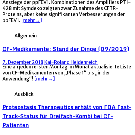
Anstiege der ppFEV1. Kombinationen des Amplifiers PTI-
428 mit Symdeko zeigten zwar Zunahme des CFTR-
Proteins, aber keine signifikanten Verbesserungen der
ppFEV1.
[mehr→]
Allgemein
CF-Medikamente: Stand der Dinge (09/2019)
7. Dezember 2018
Kai-Roland Heidenreich
Eine an jedem ersten Montag im Monat aktualisierte Liste
von CF-Medikamenten von „Phase 1“ bis „in der
Anwendung“!
[mehr→]
Ausblick
Proteostasis Therapeutics erhält von FDA Fast-
Track-Status für Dreifach-Kombi bei CF-
Patienten