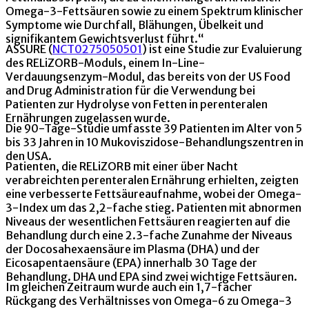
Omega-3-Fettsäuren sowie zu einem Spektrum klinischer
Symptome wie Durchfall, Blähungen, Übelkeit und
signifikantem Gewichtsverlust führt.“
ASSURE (
NCT0275050501
) ist eine Studie zur Evaluierung
des RELiZORB-Moduls, einem In-Line-
Verdauungsenzym-Modul, das bereits von der US Food
and Drug Administration für die Verwendung bei
Patienten zur Hydrolyse von Fetten in perenteralen
Ernährungen zugelassen wurde.
Die 90-Tage-Studie umfasste 39 Patienten im Alter von 5
bis 33 Jahren in 10 Mukoviszidose-Behandlungszentren in
den USA.
Patienten, die RELiZORB mit einer über Nacht
verabreichten perenteralen Ernährung erhielten, zeigten
eine verbesserte Fettsäureaufnahme, wobei der Omega-
3-Index um das 2,2-fache stieg. Patienten mit abnormen
Niveaus der wesentlichen Fettsäuren reagierten auf die
Behandlung durch eine 2.3-fache Zunahme der Niveaus
der Docosahexaensäure im Plasma (DHA) und der
Eicosapentaensäure (EPA) innerhalb 30 Tage der
Behandlung. DHA und EPA sind zwei wichtige Fettsäuren.
Im gleichen Zeitraum wurde auch ein 1,7-facher
Rückgang des Verhältnisses von Omega-6 zu Omega-3