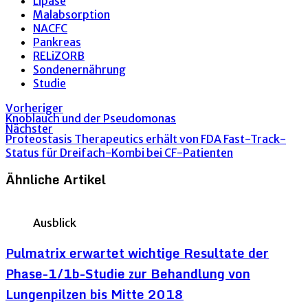
Lipase
Malabsorption
NACFC
Pankreas
RELiZORB
Sondenernährung
Studie
Vorheriger
Knoblauch und der Pseudomonas
Nächster
Proteostasis Therapeutics erhält von FDA Fast-Track-
Status für Dreifach-Kombi bei CF-Patienten
Ähnliche Artikel
Ausblick
Pulmatrix erwartet wichtige Resultate der
Phase-1/1b-Studie zur Behandlung von
Lungenpilzen bis Mitte 2018