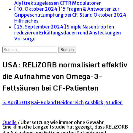
Alyftrek zugelassen
CFTR Modulatoren
[ 10. Oktober 2024 ]
15 Fragen & Antworten zur
Grippeschutzimpfung bei CF. Stand Oktober 2024
Hilfreiches
[ 25. September 2024 ]
Simple Nasentropfen
reduzieren Erkältungsdauern und Ansteckungen
Vorsorge
Suchen
nach:
USA: RELiZORB normalisiert effektiv
die Aufnahme von Omega-3-
Fettsäuren bei CF-Patienten
5. April 2018
Kai-Roland Heidenreich
Ausblick
,
Studien
Quelle
/ Übersetzung wie immer ohne Gewähr
Eine klinische Langzeitstudie hat gezeigt, dass RELiZORB
die Aufnahme von Fettsäuren bei Patienten mit