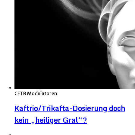
CFTR Modulatoren
Kaftrio/Trikafta-Dosierung doch
kein „heiliger Gral“?