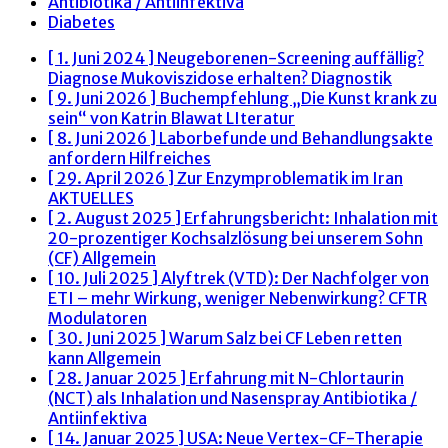
Antibiotika / Antiinfektiva
Diabetes
[ 1. Juni 2024 ]
Neugeborenen-Screening auffällig?
Diagnose Mukoviszidose erhalten?
Diagnostik
[ 9. Juni 2026 ]
Buchempfehlung „Die Kunst krank zu
sein“ von Katrin Blawat
LIteratur
[ 8. Juni 2026 ]
Laborbefunde und Behandlungsakte
anfordern
Hilfreiches
[ 29. April 2026 ]
Zur Enzymproblematik im Iran
AKTUELLES
[ 2. August 2025 ]
Erfahrungsbericht: Inhalation mit
20-prozentiger Kochsalzlösung bei unserem Sohn
(CF)
Allgemein
[ 10. Juli 2025 ]
Alyftrek (VTD): Der Nachfolger von
ETI – mehr Wirkung, weniger Nebenwirkung?
CFTR
Modulatoren
[ 30. Juni 2025 ]
Warum Salz bei CF Leben retten
kann
Allgemein
[ 28. Januar 2025 ]
Erfahrung mit N-Chlortaurin
(NCT) als Inhalation und Nasenspray
Antibiotika /
Antiinfektiva
[ 14. Januar 2025 ]
USA: Neue Vertex-CF-Therapie