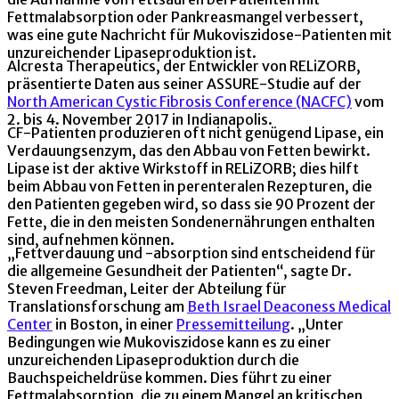
Fettmalabsorption oder Pankreasmangel verbessert,
was eine gute Nachricht für Mukoviszidose-Patienten mit
unzureichender Lipaseproduktion ist.
Alcresta Therapeutics, der Entwickler von RELiZORB,
präsentierte Daten aus seiner ASSURE-Studie auf der
North American Cystic Fibrosis Conference (NACFC)
vom
2. bis 4. November 2017 in Indianapolis.
CF-Patienten produzieren oft nicht genügend Lipase, ein
Verdauungsenzym, das den Abbau von Fetten bewirkt.
Lipase ist der aktive Wirkstoff in RELiZORB; dies hilft
beim Abbau von Fetten in perenteralen Rezepturen, die
den Patienten gegeben wird, so dass sie 90 Prozent der
Fette, die in den meisten Sondenernährungen enthalten
sind, aufnehmen können.
„Fettverdauung und -absorption sind entscheidend für
die allgemeine Gesundheit der Patienten“, sagte Dr.
Steven Freedman, Leiter der Abteilung für
Translationsforschung am
Beth Israel Deaconess Medical
Center
in Boston, in einer
Pressemitteilung
. „Unter
Bedingungen wie Mukoviszidose kann es zu einer
unzureichenden Lipaseproduktion durch die
Bauchspeicheldrüse kommen. Dies führt zu einer
Fettmalabsorption, die zu einem Mangel an kritischen