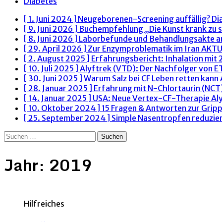
Diabetes
[ 1. Juni 2024 ]
Neugeborenen-Screening auffällig? Di
[ 9. Juni 2026 ]
Buchempfehlung „Die Kunst krank zu s
[ 8. Juni 2026 ]
Laborbefunde und Behandlungsakte 
[ 29. April 2026 ]
Zur Enzymproblematik im Iran
AKTU
[ 2. August 2025 ]
Erfahrungsbericht: Inhalation mit
[ 10. Juli 2025 ]
Alyftrek (VTD): Der Nachfolger von 
[ 30. Juni 2025 ]
Warum Salz bei CF Leben retten kann
[ 28. Januar 2025 ]
Erfahrung mit N-Chlortaurin (NCT)
[ 14. Januar 2025 ]
USA: Neue Vertex-CF-Therapie Al
[ 10. Oktober 2024 ]
15 Fragen & Antworten zur Grip
[ 25. September 2024 ]
Simple Nasentropfen reduzie
Suchen
nach:
Jahr:
2019
Hilfreiches