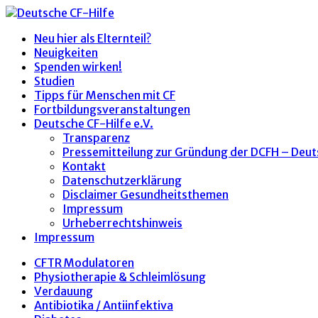
Neu hier als Elternteil?
Neuigkeiten
Spenden wirken!
Studien
Tipps für Menschen mit CF
Fortbildungsveranstaltungen
Deutsche CF-Hilfe e.V.
Transparenz
Pressemitteilung zur Gründung der DCFH – Deut
Kontakt
Datenschutzerklärung
Disclaimer Gesundheitsthemen
Impressum
Urheberrechtshinweis
Impressum
CFTR Modulatoren
Physiotherapie & Schleimlösung
Verdauung
Antibiotika / Antiinfektiva