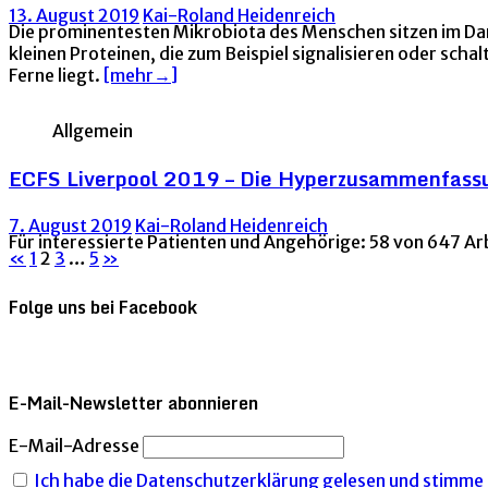
13. August 2019
Kai-Roland Heidenreich
Die prominentesten Mikrobiota des Menschen sitzen im Da
kleinen Proteinen, die zum Beispiel signalisieren oder scha
Ferne liegt.
[mehr→]
Allgemein
ECFS Liverpool 2019 – Die Hyperzusammenfass
7. August 2019
Kai-Roland Heidenreich
Für interessierte Patienten und Angehörige: 58 von 647 Ar
Seitennummerierung
«
1
2
3
…
5
»
der
Folge uns bei Facebook
Beiträge
E-Mail-Newsletter abonnieren
E-Mail-Adresse
Ich habe die Datenschutzerklärung gelesen und stimme i