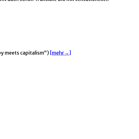
py meets capitalism“)
[mehr→]